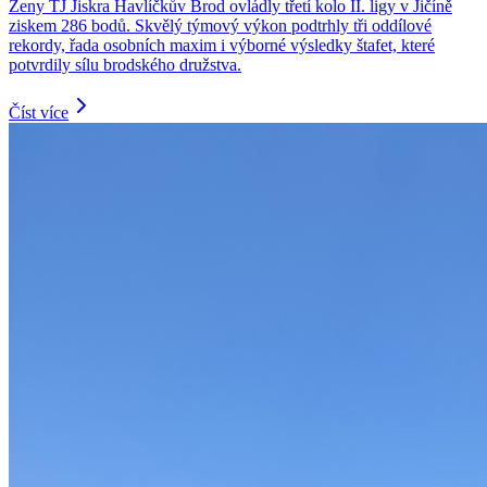
Ženy TJ Jiskra Havlíčkův Brod ovládly třetí kolo II. ligy v Jičíně
ziskem 286 bodů. Skvělý týmový výkon podtrhly tři oddílové
rekordy, řada osobních maxim i výborné výsledky štafet, které
potvrdily sílu brodského družstva.
Číst více