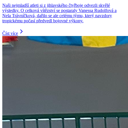
Naši nejmladší atleti si z jihlavského čtyřboje odvezli skvělé
výsledky. O celková vítězství se postaraly Vanessa Rudolfová a
Nela Trávníčková, dařilo se ale celému týmu, který navzdory
tropickému počasí předvedl bojovné výkony.
Číst více