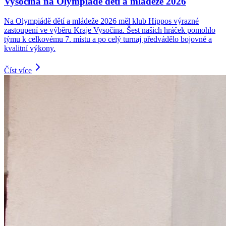
Vysočina na Olympiádě dětí a mládeže 2026
Na Olympiádě dětí a mládeže 2026 měl klub Hippos výrazné
zastoupení ve výběru Kraje Vysočina. Šest našich hráček pomohlo
týmu k celkovému 7. místu a po celý turnaj předvádělo bojovné a
kvalitní výkony.
Číst více