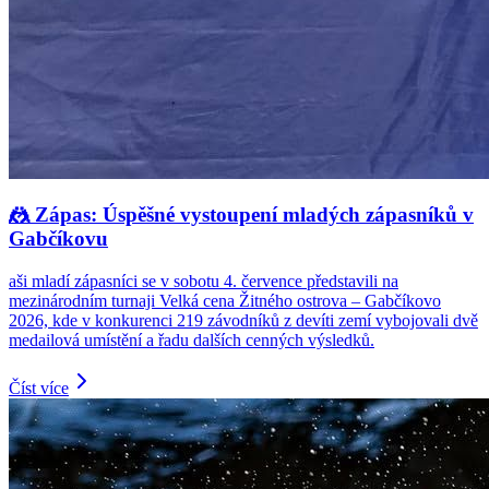
🤼 Zápas: Úspěšné vystoupení mladých zápasníků v
Gabčíkovu
aši mladí zápasníci se v sobotu 4. července představili na
mezinárodním turnaji Velká cena Žitného ostrova – Gabčíkovo
2026, kde v konkurenci 219 závodníků z devíti zemí vybojovali dvě
medailová umístění a řadu dalších cenných výsledků.
Číst více