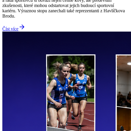
a řada sportovců si odváží nejen cenné kovy, ale především
zkušenosti, které mohou odstartovat jejich budoucí sportovní
kariéru. Výraznou stopu zanechali také reprezentanti z Havlíčkova
Brodu.
Číst více