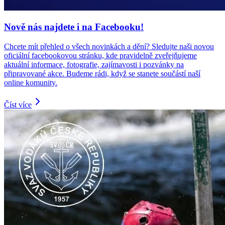
Nově nás najdete i na Facebooku!
Chcete mít přehled o všech novinkách a dění? Sledujte naši novou
oficiální facebookovou stránku, kde pravidelně zveřejňujeme
aktuální informace, fotografie, zajímavosti i pozvánky na
připravované akce. Budeme rádi, když se stanete součástí naší
online komunity.
Číst více