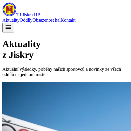
TJ Jiskra HB
Aktuality
Oddíly
Obsazenost hal
Kontakt
menu
Aktuality
z Jiskry
Aktuální výsledky, příběhy našich sportovců a novinky ze všech
oddílů na jednom místě.