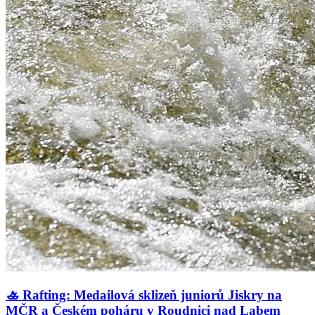
🚣 Rafting: Medailová sklizeň juniorů Jiskry na
MČR a Českém poháru v Roudnici nad Labem