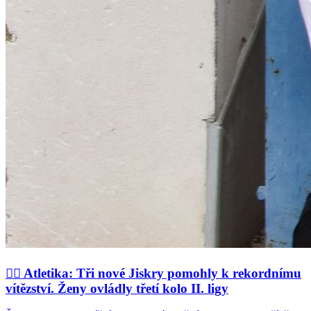
🏃‍♂️ Atletika: Tři nové Jiskry pomohly k rekordnímu
vítězství. Ženy ovládly třetí kolo II. ligy