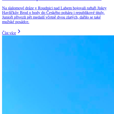
Na slalomové dráze v Roudnici nad Labem bojovali raftaři Jiskry
Havlíčkův Brod o body do Českého poháru i republikové tituly.
Junioři přivezli pět medailí včetně dvou zlatých, dařilo se také
mužské posádce.
Číst více