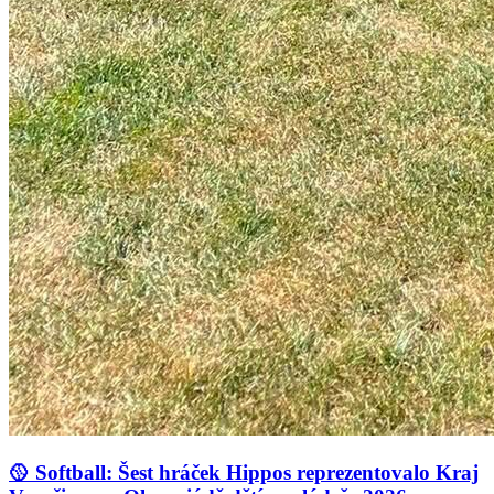
🥎 Softball: Šest hráček Hippos reprezentovalo Kraj