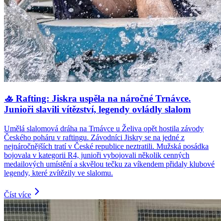
🚣 Rafting: Jiskra uspěla na náročné Trnávce.
Junioři slavili vítězství, legendy ovládly slalom
Umělá slalomová dráha na Trnávce u Želiva opět hostila závody
Českého poháru v raftingu. Závodníci Jiskry se na jedné z
nejnáročnějších tratí v České republice neztratili. Mužská posádka
bojovala v kategorii R4, junioři vybojovali několik cenných
medailových umístění a skvělou tečku za víkendem přidaly klubové
legendy, které zvítězily ve slalomu.
Číst více