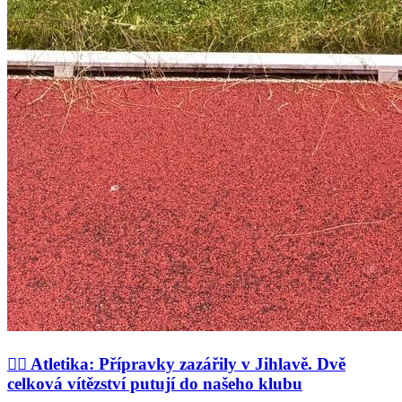
🏃‍♂️ Atletika: Přípravky zazářily v Jihlavě. Dvě
celková vítězství putují do našeho klubu