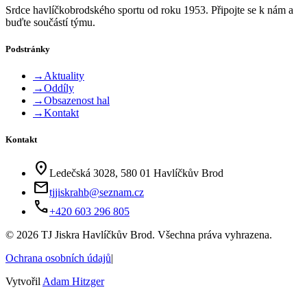
Srdce havlíčkobrodského sportu od roku 1953. Připojte se k nám a
buďte součástí týmu.
Podstránky
→
Aktuality
→
Oddíly
→
Obsazenost hal
→
Kontakt
Kontakt
location_on
Ledečská 3028, 580 01 Havlíčkův Brod
mail
tjjiskrahb@seznam.cz
phone
+420 603 296 805
©
2026
TJ Jiskra Havlíčkův Brod. Všechna práva vyhrazena.
Ochrana osobních údajů
|
Vytvořil
Adam Hitzger