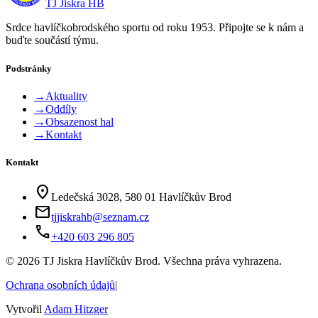
TJ Jiskra HB
Srdce havlíčkobrodského sportu od roku 1953. Připojte se k nám a
buďte součástí týmu.
Podstránky
→
Aktuality
→
Oddíly
→
Obsazenost hal
→
Kontakt
Kontakt
location_on
Ledečská 3028, 580 01 Havlíčkův Brod
mail
tjjiskrahb@seznam.cz
phone
+420 603 296 805
©
2026
TJ Jiskra Havlíčkův Brod. Všechna práva vyhrazena.
Ochrana osobních údajů
|
Vytvořil
Adam Hitzger