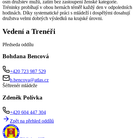
osm družstev mužů, zatím bez zastoupení ženské kategorie.
Tréninky probíhají v obou hernách téměř každý den v odpoledních
hodinách. Díky systematické práci s mládeží i dospělými dosahují
družstva velmi dobrých výsledků na krajské úrovni.
Vedení a Trenéři
Předseda oddílu
Bohdana Bencová
+420 723 987 529
b.bencova@atlas.cz
Šéftrenér mládeže
Zdeněk Polívka
+420 604 447 304
Zpět na přehled oddílů