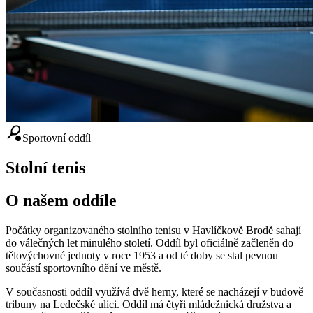
sports_tennis
Sportovní oddíl
Stolní tenis
O našem oddíle
Počátky organizovaného stolního tenisu v Havlíčkově Brodě sahají
do válečných let minulého století. Oddíl byl oficiálně začleněn do
tělovýchovné jednoty v roce 1953 a od té doby se stal pevnou
součástí sportovního dění ve městě.
V současnosti oddíl využívá dvě herny, které se nacházejí v budově
tribuny na Ledečské ulici. Oddíl má čtyři mládežnická družstva a