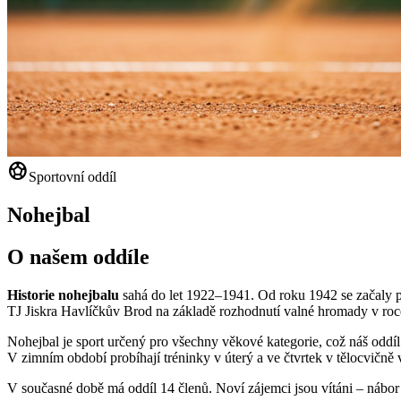
sports_soccer
Sportovní oddíl
Nohejbal
O našem oddíle
Historie nohejbalu
sahá do let 1922–1941. Od roku 1942 se začaly poř
TJ Jiskra Havlíčkův Brod na základě rozhodnutí valné hromady v roc
Nohejbal je sport určený pro všechny věkové kategorie, což náš oddíl
V zimním období probíhají tréninky v úterý a ve čtvrtek v tělocvičně
V současné době má oddíl 14 členů. Noví zájemci jsou vítáni – nábor