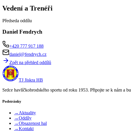
Vedení a Trenéři
Předseda oddílu
Daniel Fendrych
+420 777 917 188
daniel@fendrych.cz
Zpět na přehled oddílů
TJ Jiskra HB
Srdce havlíčkobrodského sportu od roku 1953. Připojte se k nám a bu
Podstránky
→
Aktuality
→
Oddíly
→
Obsazenost hal
→
Kontakt