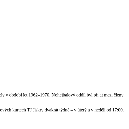
jely v období let 1962–1970. Nohejbalový oddíl byl přijat mezi členy
ových kurtech TJ Jiskry dvakrát týdně – v úterý a v neděli od 17:00.