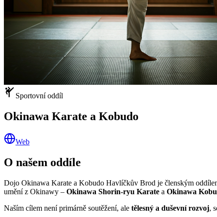
sports_martial_arts
Sportovní oddíl
Okinawa Karate a Kobudo
Web
O našem oddíle
Dojo Okinawa Karate a Kobudo Havlíčkův Brod je členským oddílem
umění z Okinawy –
Okinawa Shorin-ryu Karate
a
Okinawa Kobu
Naším cílem není primárně soutěžení, ale
tělesný a duševní rozvoj
, 