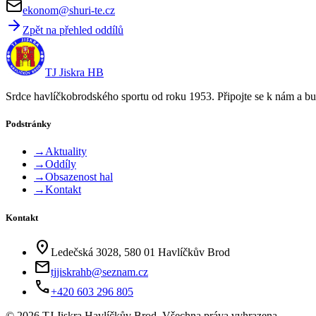
ekonom@shuri-te.cz
Zpět na přehled oddílů
TJ Jiskra HB
Srdce havlíčkobrodského sportu od roku 1953. Připojte se k nám a bu
Podstránky
→
Aktuality
→
Oddíly
→
Obsazenost hal
→
Kontakt
Kontakt
location_on
Ledečská 3028, 580 01 Havlíčkův Brod
mail
tjjiskrahb@seznam.cz
phone
+420 603 296 805
©
2026
TJ Jiskra Havlíčkův Brod. Všechna práva vyhrazena.