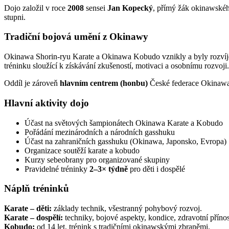
Dojo založil v roce
2008
sensei
Jan Kopecký
, přímý žák okinawské
stupni.
Tradiční bojová umění z Okinawy
Okinawa Shorin-ryu Karate a Okinawa Kobudo vznikly a byly rozvíj
tréninku sloužící k získávání zkušeností, motivaci a osobnímu rozvoji.
Oddíl je zároveň
hlavním centrem (honbu)
České federace Okinawa 
Hlavní aktivity dojo
Účast na světových šampionátech Okinawa Karate a Kobudo
Pořádání mezinárodních a národních gasshuku
Účast na zahraničních gasshuku (Okinawa, Japonsko, Evropa)
Organizace soutěží karate a kobudo
Kurzy sebeobrany pro organizované skupiny
Pravidelné tréninky
2–3× týdně
pro děti i dospělé
Náplň tréninků
Karate – děti:
základy technik, všestranný pohybový rozvoj.
Karate – dospělí:
techniky, bojové aspekty, kondice, zdravotní příno
Kobudo:
od 14 let, trénink s tradičními okinawskými zbraněmi.