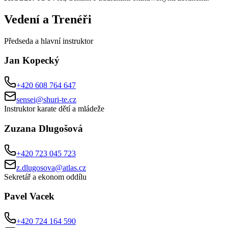
Vedení a Trenéři
Předseda a hlavní instruktor
Jan Kopecký
+420 608 764 647
sensei@shuri-te.cz
Instruktor karate dětí a mládeže
Zuzana Dlugošová
+420 723 045 723
z.dlugosova@atlas.cz
Sekretář a ekonom oddílu
Pavel Vacek
+420 724 164 590