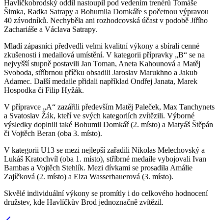
Havlíčkobrodský oddíl nastoupil pod vedením trenérů Tomáše
Šimka, Radka Satrapy a Bohumila Domkáře s početnou výpravou
40 závodníků. Nechyběla ani rozhodcovská účast v podobě Jiřího
Zachariáše a Václava Satrapy.
Mladí zápasníci předvedli velmi kvalitní výkony a sbírali cenné
zkušenosti i medailová umístění. V kategorii přípravky „B“ se na
nejvyšší stupně postavili Jan Toman, Aneta Kahounová a Matěj
Svoboda, stříbrnou příčku obsadili Jaroslav Marukhno a Jakub
Adamec. Další medaile přidali například Ondřej Janata, Marek
Hospodka či Filip Hyžák.
V přípravce „A“ zazářili především Matěj Paleček, Max Tanchynets
a Svatoslav Žák, kteří ve svých kategoriích zvítězili. Výborné
výsledky doplnili také Bohumil Domkář (2. místo) a Matyáš Štěpán
či Vojtěch Beran (oba 3. místo).
V kategorii U13 se mezi nejlepší zařadili Nikolas Melechovský a
Lukáš Kratochvíl (oba 1. místo), stříbrné medaile vybojovali Ivan
Bambas a Vojtěch Stehlík. Mezi dívkami se prosadila Amálie
Zajíčková (2. místo) a Elza Wasserbauerová (3. místo).
Skvělé individuální výkony se promítly i do celkového hodnocení
družstev, kde Havlíčkův Brod jednoznačně zvítězil.