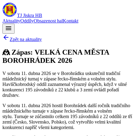
TJ Jiskra HB
Aktuality
Oddíly
Obsazenost hal
Kontakt
menu
Zpět na aktuality
🤼 Zápas: VELKÁ CENA MĚSTA
BOROHRÁDEK 2026
V sobotu 11. dubna 2026 se v Borohrádku uskutečnil tradiční
mládežnický turnaj v zápase řecko-římském a volném stylu.
Havlíčkobrodský oddíl zaznamenal výrazný úspěch, když v silné
konkurenci 195 závodníků z 22 klubů a 3 zemí ovládl pořadí
družstev.
V sobotu 11. dubna 2026 hostil Borohrádek další ročník tradičního
mládežnického turnaje v zápase řecko-římském a volném
stylu. Turnaje se zúčastnilo celkem 195 závodníků z 22 oddílů ze tří
zemí (Česko, Slovensko, Polsko), což vytvořilo velmi kvalitní
konkurenci napříč všemi kategoriemi.