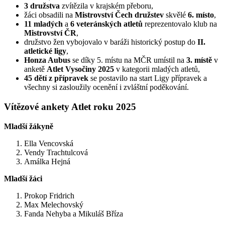
3 družstva
zvítězila v krajském přeboru,
žáci obsadili na
Mistrovství Čech družstev
skvělé
6. místo
,
11 mladých
a
6 veteránských atletů
reprezentovalo klub na
Mistrovství ČR
,
družstvo žen vybojovalo v baráži historický postup do
II.
atletické ligy
,
Honza Aubus
se díky 5. místu na MČR umístil na
3. místě
v
anketě
Atlet Vysočiny 2025
v kategorii mladých atletů,
45 dětí z přípravek
se postavilo na start Ligy přípravek a
všechny si zasloužily ocenění i zvláštní poděkování.
Vítězové ankety Atlet roku 2025
Mladší žákyně
Ella Vencovská
Vendy Trachtulcová
Amálka Hejná
Mladší žáci
Prokop Fridrich
Max Melechovský
Fanda Nehyba a Mikuláš Bříza