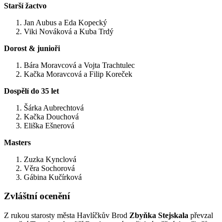
Starší žactvo
Jan Aubus a Eda Kopecký
Viki Nováková a Kuba Trdý
Dorost & junioři
Bára Moravcová a Vojta Trachtulec
Kačka Moravcová a Filip Koreček
Dospělí do 35 let
Šárka Aubrechtová
Kačka Douchová
Eliška Ešnerová
Masters
Zuzka Kynclová
Věra Sochorová
Gábina Kučírková
Zvláštní ocenění
Z rukou starosty města Havlíčkův Brod
Zbyňka Stejskala
převzal