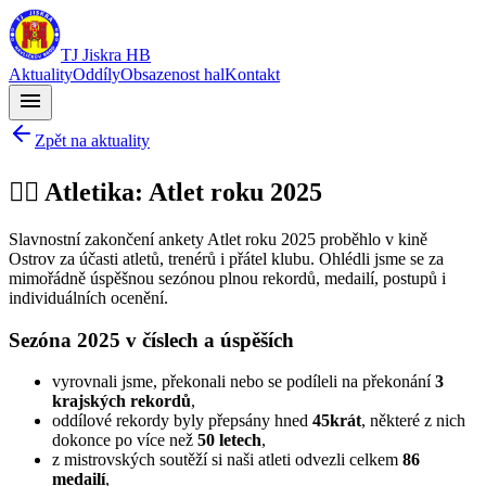
TJ Jiskra HB
Aktuality
Oddíly
Obsazenost hal
Kontakt
menu
Zpět na aktuality
🏃‍♂️ Atletika: Atlet roku 2025
Slavnostní zakončení ankety Atlet roku 2025 proběhlo v kině
Ostrov za účasti atletů, trenérů i přátel klubu. Ohlédli jsme se za
mimořádně úspěšnou sezónou plnou rekordů, medailí, postupů i
individuálních ocenění.
Sezóna 2025 v číslech a úspěších
vyrovnali jsme, překonali nebo se podíleli na překonání
3
krajských rekordů
,
oddílové rekordy byly přepsány hned
45krát
, některé z nich
dokonce po více než
50 letech
,
z mistrovských soutěží si naši atleti odvezli celkem
86
medailí
,