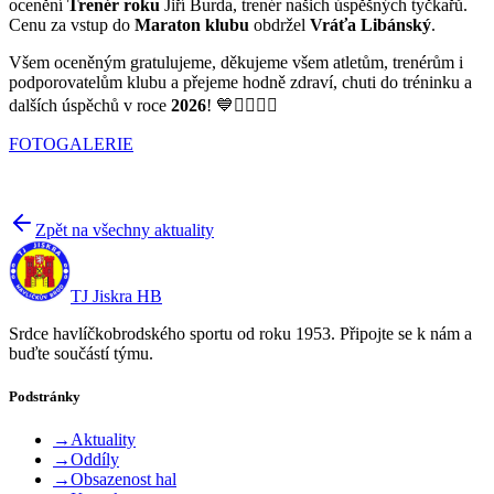
ocenění
Trenér roku
Jiří Burda, trenér našich úspěšných tyčkařů.
Cenu za vstup do
Maraton klubu
obdržel
Vráťa Libánský
.
Všem oceněným gratulujeme, děkujeme všem atletům, trenérům i
podporovatelům klubu a přejeme hodně zdraví, chuti do tréninku a
dalších úspěchů v roce
2026
! 💙🏃‍♀️🏃‍♂️
FOTOGALERIE
Zpět na všechny aktuality
TJ Jiskra HB
Srdce havlíčkobrodského sportu od roku 1953. Připojte se k nám a
buďte součástí týmu.
Podstránky
→
Aktuality
→
Oddíly
→
Obsazenost hal