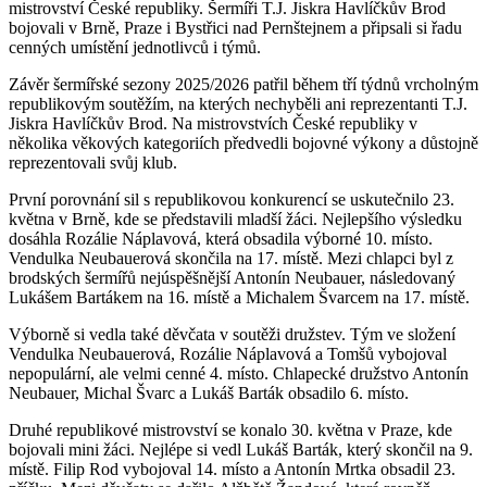
mistrovství České republiky. Šermíři T.J. Jiskra Havlíčkův Brod
bojovali v Brně, Praze i Bystřici nad Pernštejnem a připsali si řadu
cenných umístění jednotlivců i týmů.
Závěr šermířské sezony 2025/2026 patřil během tří týdnů vrcholným
republikovým soutěžím, na kterých nechyběli ani reprezentanti T.J.
Jiskra Havlíčkův Brod. Na mistrovstvích České republiky v
několika věkových kategoriích předvedli bojovné výkony a důstojně
reprezentovali svůj klub.
První porovnání sil s republikovou konkurencí se uskutečnilo 23.
května v Brně, kde se představili mladší žáci. Nejlepšího výsledku
dosáhla Rozálie Náplavová, která obsadila výborné 10. místo.
Vendulka Neubauerová skončila na 17. místě. Mezi chlapci byl z
brodských šermířů nejúspěšnější Antonín Neubauer, následovaný
Lukášem Bartákem na 16. místě a Michalem Švarcem na 17. místě.
Výborně si vedla také děvčata v soutěži družstev. Tým ve složení
Vendulka Neubauerová, Rozálie Náplavová a Tomšů vybojoval
nepopulární, ale velmi cenné 4. místo. Chlapecké družstvo Antonín
Neubauer, Michal Švarc a Lukáš Barták obsadilo 6. místo.
Druhé republikové mistrovství se konalo 30. května v Praze, kde
bojovali mini žáci. Nejlépe si vedl Lukáš Barták, který skončil na 9.
místě. Filip Rod vybojoval 14. místo a Antonín Mrtka obsadil 23.