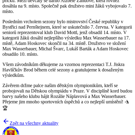
příčku. Mezi děvčaty se dařilo Alžbětě Žandové, která rovněž
dosáhla na 9. místo. Společně pak družstvo mini žáků vybojovalo 7.
místo.
Posledním vrcholem sezony bylo mistrovství České republiky v
Bystřici nad Pernštejnem, které se uskutečnilo 7. června. V kategorii
seniorů reprezentoval klub David Mottl, jenž obsadil 14. místo. V
kategorii žáků dosáhl nejlepšího výsledku Max Wasserbauer na 17.
místě, Adam Hoskovec skončil na 34. místě. Družstvo ve složení
Max Wasserbauer, Michal Švarc, Lukáš Barták a Adam Hoskovec
obsadilo 10. místo.
Všem závodníkům děkujeme za vzornou reprezentaci T.J. Jiskra
Havlíčkův Brod během celé sezony a gratulujeme k dosaženým
výsledkům.
Závěrem držme palce našim dětským olympionikům, kteří se
probojovali na Dětskou olympiádu v Praze. V disciplíně kord budou
barvy našeho klubu hájit Rozálie Náplavová a Max Wasserbauer.
Přejeme jim mnoho sportovních úspěchů a co nejlepší umístění! 🤺
🏆
Zpět na všechny aktuality