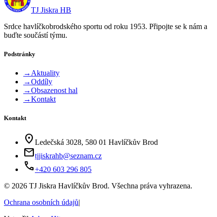
TJ Jiskra HB
Srdce havlíčkobrodského sportu od roku 1953. Připojte se k nám a
buďte součástí týmu.
Podstránky
→
Aktuality
→
Oddíly
→
Obsazenost hal
→
Kontakt
Kontakt
location_on
Ledečská 3028, 580 01 Havlíčkův Brod
mail
tjjiskrahb@seznam.cz
phone
+420 603 296 805
©
2026
TJ Jiskra Havlíčkův Brod. Všechna práva vyhrazena.
Ochrana osobních údajů
|