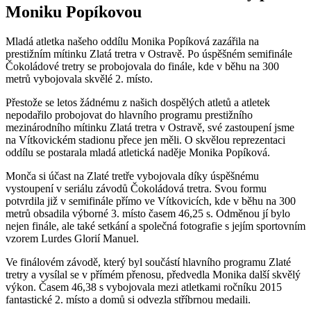
Moniku Popíkovou
Mladá atletka našeho oddílu Monika Popíková zazářila na
prestižním mítinku Zlatá tretra v Ostravě. Po úspěšném semifinále
Čokoládové tretry se probojovala do finále, kde v běhu na 300
metrů vybojovala skvělé 2. místo.
Přestože se letos žádnému z našich dospělých atletů a atletek
nepodařilo probojovat do hlavního programu prestižního
mezinárodního mítinku Zlatá tretra v Ostravě, své zastoupení jsme
na Vítkovickém stadionu přece jen měli. O skvělou reprezentaci
oddílu se postarala mladá atletická naděje Monika Popíková.
Monča si účast na Zlaté tretře vybojovala díky úspěšnému
vystoupení v seriálu závodů Čokoládová tretra. Svou formu
potvrdila již v semifinále přímo ve Vítkovicích, kde v běhu na 300
metrů obsadila výborné 3. místo časem 46,25 s. Odměnou jí bylo
nejen finále, ale také setkání a společná fotografie s jejím sportovním
vzorem Lurdes Glorií Manuel.
Ve finálovém závodě, který byl součástí hlavního programu Zlaté
tretry a vysílal se v přímém přenosu, předvedla Monika další skvělý
výkon. Časem 46,38 s vybojovala mezi atletkami ročníku 2015
fantastické 2. místo a domů si odvezla stříbrnou medaili.