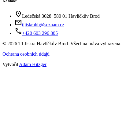
Kontakt
location_on
Ledečská 3028, 580 01 Havlíčkův Brod
mail
tjjiskrahb@seznam.cz
phone
+420 603 296 805
©
2026
TJ Jiskra Havlíčkův Brod. Všechna práva vyhrazena.
Ochrana osobních údajů
|
Vytvořil
Adam Hitzger