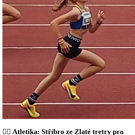
🏃‍♀️ Atletika: Stříbro ze Zlaté tretry pro