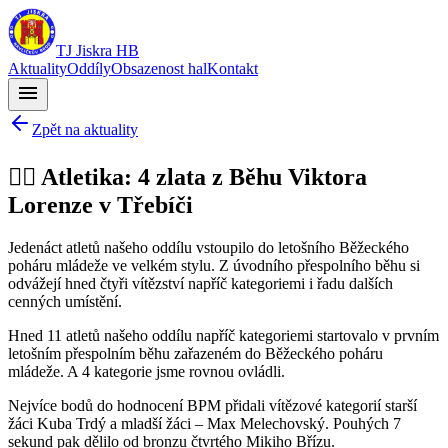
TJ Jiskra HB
Aktuality
Oddíly
Obsazenost hal
Kontakt
menu
Zpět na aktuality
🏃‍♂️ Atletika: 4 zlata z Běhu Viktora
Lorenze v Třebíči
Jedenáct atletů našeho oddílu vstoupilo do letošního Běžeckého
poháru mládeže ve velkém stylu. Z úvodního přespolního běhu si
odvážejí hned čtyři vítězství napříč kategoriemi i řadu dalších
cenných umístění.
Hned 11 atletů našeho oddílu napříč kategoriemi startovalo v prvním
letošním přespolním běhu zařazeném do Běžeckého poháru
mládeže. A 4 kategorie jsme rovnou ovládli.
Nejvíce bodů do hodnocení BPM přidali vítězové kategorií starší
žáci Kuba Trdý a mladší žáci – Max Melechovský. Pouhých 7
sekund pak dělilo od bronzu čtvrtého Mikiho Břízu.