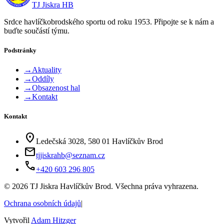
TJ Jiskra HB
Srdce havlíčkobrodského sportu od roku 1953. Připojte se k nám a
buďte součástí týmu.
Podstránky
→
Aktuality
→
Oddíly
→
Obsazenost hal
→
Kontakt
Kontakt
location_on
Ledečská 3028, 580 01 Havlíčkův Brod
mail
tjjiskrahb@seznam.cz
phone
+420 603 296 805
©
2026
TJ Jiskra Havlíčkův Brod. Všechna práva vyhrazena.
Ochrana osobních údajů
|
Vytvořil
Adam Hitzger