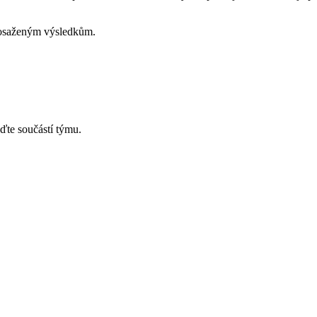
dosaženým výsledkům.
ďte součástí týmu.