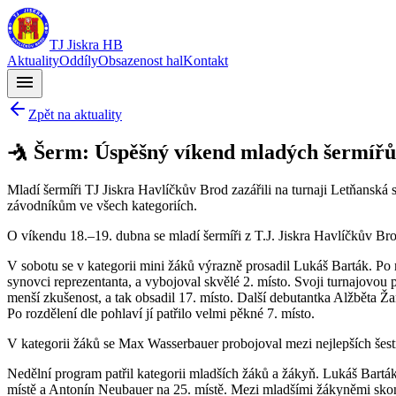
TJ Jiskra HB
Aktuality
Oddíly
Obsazenost hal
Kontakt
menu
Zpět na aktuality
🤺 Šerm: Úspěšný víkend mladých šermířů 
Mladí šermíři TJ Jiskra Havlíčkův Brod zazářili na turnaji Letňanská
závodníkům ve všech kategoriích.
O víkendu 18.–19. dubna se mladí šermíři z T.J. Jiskra Havlíčkův Bro
V sobotu se v kategorii mini žáků výrazně prosadil Lukáš Barták. Po
synovci reprezentanta, a vybojoval skvělé 2. místo. Svoji turnajovou 
menší zkušenost, a tak obsadil 17. místo. Další debutantka Alžběta Ža
Po rozdělení dle pohlaví jí patřilo velmi pěkné 7. místo.
V kategorii žáků se Max Wasserbauer probojoval mezi nejlepších šestn
Nedělní program patřil kategorii mladších žáků a žákyň. Lukáš Barták 
místě a Antonín Neubauer na 25. místě. Mezi mladšími žákyněmi skonč