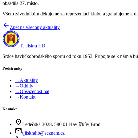
obsadila 27. místo.
Všem závodníkům děkujeme za reprezentaci klubu a gratulujeme k 
Zpět na všechny aktuality
TJ Jiskra HB
Srdce havlíčkobrodského sportu od roku 1953. Připojte se k nám a bu
Podstránky
→
Aktuality
→
Oddíly
→
Obsazenost hal
→
Kontakt
Kontakt
location_on
Ledečská 3028, 580 01 Havlíčkův Brod
mail
tjjiskrahb@seznam.cz