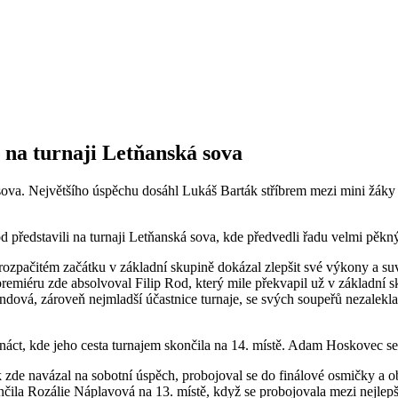
na turnaji Letňanská sova
 sova. Největšího úspěchu dosáhl Lukáš Barták stříbrem mezi mini žáky
d představili na turnaji Letňanská sova, kde předvedli řadu velmi pěk
 rozpačitém začátku v základní skupině dokázal zlepšit své výkony a su
premiéru zde absolvoval Filip Rod, který mile překvapil už v základní s
ndová, zároveň nejmladší účastnice turnaje, se svých soupeřů nezalekla
áct, kde jeho cesta turnajem skončila na 14. místě. Adam Hoskovec se 
zde navázal na sobotní úspěch, probojoval se do finálové osmičky a obs
ila Rozálie Náplavová na 13. místě, když se probojovala mezi nejlepší