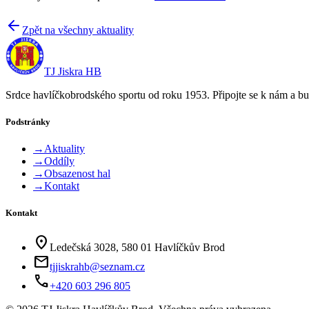
Zpět na všechny aktuality
TJ Jiskra HB
Srdce havlíčkobrodského sportu od roku 1953. Připojte se k nám a bu
Podstránky
→
Aktuality
→
Oddíly
→
Obsazenost hal
→
Kontakt
Kontakt
location_on
Ledečská 3028, 580 01 Havlíčkův Brod
mail
tjjiskrahb@seznam.cz
phone
+420 603 296 805