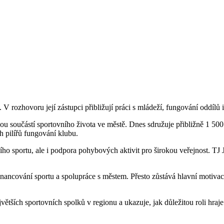
V rozhovoru její zástupci přibližují práci s mládeží, fungování oddílů i
nou součástí sportovního života ve městě. Dnes sdružuje přibližně 1 50
h pilířů fungování klubu.
o sportu, ale i podpora pohybových aktivit pro širokou veřejnost. TJ J
inancování sportu a spolupráce s městem. Přesto zůstává hlavní motivací
ších sportovních spolků v regionu a ukazuje, jak důležitou roli hraje T