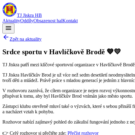
TJ Jiskra HB
Aktuality
Oddíly
Obsazenost hal
Kontakt
menu
Zpět na aktuality
Srdce sportu v Havlíčkově Brodě 💙💛
TJ Jiskra patří mezi klíčové sportovní organizace v Havlíčkově Brodě. 
TJ Jiskra Havlíčkův Brod je už více než sedm desetiletí neodmyslitel
tvoří děti a mládež. Právě práce s mladou generací je jedním z hlavníc
V rozhovoru zaznívá, že cílem organizace je nejen rozvoj výkonnostníh
přispívat k tomu, aby byl Havlíčkův Brod vnímán jako město sportu.
Zástupci klubu otevřeně mluví také o výzvách, které s sebou přináší f
a nacházet vztah k pohybu.
Rozhovor nabízí zajímavý pohled do zákulisí fungování jednoho z největ
👉 Celý rozhovor si přečtěte zde:
Přečíst rozhovor