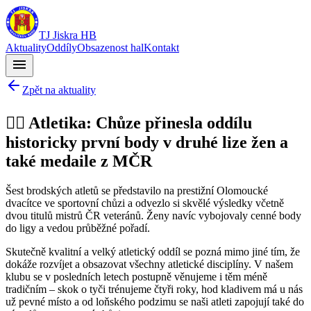
TJ Jiskra HB
Aktuality
Oddíly
Obsazenost hal
Kontakt
menu
Zpět na aktuality
🏃‍♂️ Atletika: Chůze přinesla oddílu
historicky první body v druhé lize žen a
také medaile z MČR
Šest brodských atletů se představilo na prestižní Olomoucké
dvacítce ve sportovní chůzi a odvezlo si skvělé výsledky včetně
dvou titulů mistrů ČR veteránů. Ženy navíc vybojovaly cenné body
do ligy a vedou průběžné pořadí.
Skutečně kvalitní a velký atletický oddíl se pozná mimo jiné tím, že
dokáže rozvíjet a obsazovat všechny atletické disciplíny. V našem
klubu se v posledních letech postupně věnujeme i těm méně
tradičním – skok o tyči trénujeme čtyři roky, hod kladivem má u nás
už pevné místo a od loňského podzimu se naši atleti zapojují také do