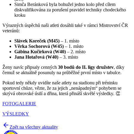
Simča Beránková byla bohužel jedno kolo před cílem
diskvalifikována za porušení pravidel techniky chodeckého
kroku
Výrazných úspěchů naši atleti dosáhli také v rámci Mistrovství ČR
veteránů:
Slávek Koreček (M45)
– 1. místo
Věrka Sochorová (W45)
– 1. místo
Gábina Kučírková (W40)
– 2. místo
Jana Hotařová (W40)
– 3. místo
Ženy navíc připsaly cenných
30 bodů do II. ligy družstev
, díky
čemuž se aktuálně posunuly na průběžné první místo v tabulce.
Pokud tedy někdy uvidíte naše atlety na stadionu při tréninku
sportovní chůze, vězte, že za jejich „nenápadným“ pohybem se
skrývá obrovské úsilí a dřina, která přináší skvělé výsledky. 👏
FOTOGALERIE
VÝSLEDKY
Zpět na všechny aktuality