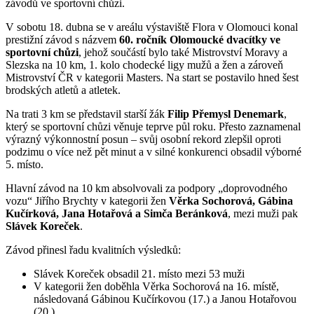
závodů ve sportovní chůzi.
V sobotu 18. dubna se v areálu výstaviště Flora v Olomouci konal
prestižní závod s názvem
60. ročník Olomoucké dvacítky ve
sportovní chůzi
, jehož součástí bylo také Mistrovství Moravy a
Slezska na 10 km, 1. kolo chodecké ligy mužů a žen a zároveň
Mistrovství ČR v kategorii Masters. Na start se postavilo hned šest
brodských atletů a atletek.
Na trati 3 km se představil starší žák
Filip Přemysl Denemark
,
který se sportovní chůzi věnuje teprve půl roku. Přesto zaznamenal
výrazný výkonnostní posun – svůj osobní rekord zlepšil oproti
podzimu o více než pět minut a v silné konkurenci obsadil výborné
5. místo.
Hlavní závod na 10 km absolvovali za podpory „doprovodného
vozu“ Jiřího Brychty v kategorii žen
Věrka Sochorová, Gábina
Kučírková, Jana Hotařová a Simča Beránková
, mezi muži pak
Slávek Koreček
.
Závod přinesl řadu kvalitních výsledků:
Slávek Koreček obsadil 21. místo mezi 53 muži
V kategorii žen doběhla Věrka Sochorová na 16. místě,
následovaná Gábinou Kučírkovou (17.) a Janou Hotařovou
(20.)