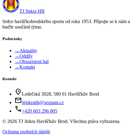
TJ Jiskra HB
Srdce havlíčkobrodského sportu od roku 1953. Připojte se k nám a
buďte součástí týmu.
Podstránky
→
Aktuality
→
Oddíly
→
Obsazenost hal
→
Kontakt
Kontakt
location_on
Ledečská 3028, 580 01 Havlíčkův Brod
mail
tjjiskrahb@seznam.cz
phone
+420 603 296 805
©
2026
TJ Jiskra Havlíčkův Brod. Všechna práva vyhrazena.
Ochrana osobních údajů
|