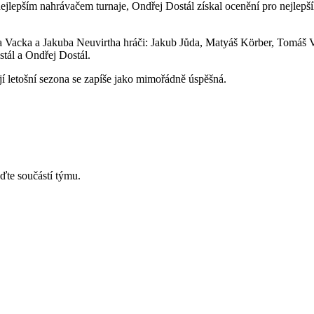
nejlepším nahrávačem turnaje, Ondřej Dostál získal ocenění pro nejlep
na Vacka a Jakuba Neuvirtha hráči: Jakub Jůda, Matyáš Körber, Tomá
tál a Ondřej Dostál.
ejí letošní sezona se zapíše jako mimořádně úspěšná.
ďte součástí týmu.