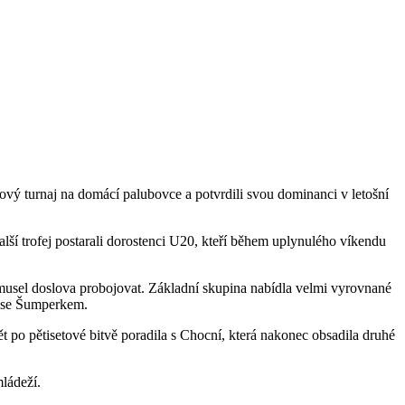
lový turnaj na domácí palubovce a potvrdili svou dominanci v letošní
lší trofej postarali dorostenci U20, kteří během uplynulého víkendu
u musel doslova probojovat. Základní skupina nabídla velmi vyrovnané
i se Šumperkem.
ět po pětisetové bitvě poradila s Chocní, která nakonec obsadila druhé
ládeží.