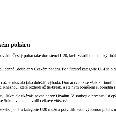
ském poháru
 ovládli Český pohár také dorostenci U20, kteří zvládli dramatický finá
ali cenné „double“ v Českém poháru. Po vítězství kategorie U14 se o da
y, což se ukázalo jako důležitá výhoda. Domácí celek se však k triumf
ad Kněžnou, které rozhodl až tie-break, a stejným poměrem si poradila 
y. Jiskra ale ukázala pevné nervy i kvalitu. V souboji o prvenství si op
e Sokolovem a potvrdil celkové vítězství.
 Českého poháru kategorie U20 mužů a potvrdila svou výbornou práci s m