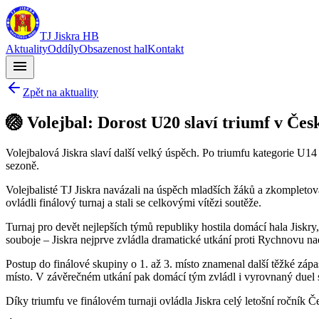
TJ Jiskra HB
Aktuality
Oddíly
Obsazenost hal
Kontakt
menu
Zpět na aktuality
🏐 Volejbal: Dorost U20 slaví triumf v Če
Volejbalová Jiskra slaví další velký úspěch. Po triumfu kategorie U14
sezoně.
Volejbalisté TJ Jiskra navázali na úspěch mladších žáků a zkompletov
ovládli finálový turnaj a stali se celkovými vítězi soutěže.
Turnaj pro devět nejlepších týmů republiky hostila domácí hala Jiskr
souboje – Jiskra nejprve zvládla dramatické utkání proti Rychnovu n
Postup do finálové skupiny o 1. až 3. místo znamenal další těžké zápas
místo. V závěrečném utkání pak domácí tým zvládl i vyrovnaný duel s
Díky triumfu ve finálovém turnaji ovládla Jiskra celý letošní ročník