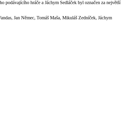
šího podávajícího hráče a Jáchym Sedláček byl označen za největší
š Vandas, Jan Němec, Tomáš Maša, Mikuláš Zedníček, Jáchym