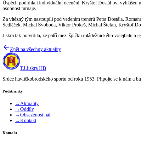
Úspěch podtrhla i individuální ocenění. Kryštof Dostál byl vyhlášen 
osobnost turnaje.
Za vítězný tým nastoupili pod vedením trenérů Petra Dostála, Roma
Sedláček, Michal Svoboda, Viktor Prokeš, Michal Štefan, Kryštof Dos
Jiskra tak potvrdila, že patří mezi špičku mládežnického volejbalu a j
Zpět na všechny aktuality
TJ Jiskra HB
Srdce havlíčkobrodského sportu od roku 1953. Připojte se k nám a bu
Podstránky
→
Aktuality
→
Oddíly
→
Obsazenost hal
→
Kontakt
Kontakt