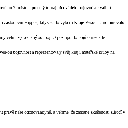
ému 7. místu a po celý turnaj předvádělo bojovné a kvalitní
ani zastoupení Hippos, když se do výběru Kraje Vysočina nominovalo
týmy velmi vyrovnaný souboj. O postupu do bojů o medaile
 velkou bojovnost a reprezentovaly svůj kraj i mateřské kluby na
it právě naše odchovankyně, a věříme, že získané zkušenosti zúročí v