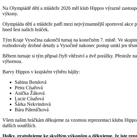
Na Olympiádě dětí a mládeže 2026 měl klub Hippos výrazné zastoupen
výkony.
Olympiáda dětí a mládeže patří mezi nejvýznamnější sportovní akce 
hned šest našich hráček.
Tým Kraje Vysočina zakončil turnaj na konečném 7. místě. Ve skupin
rozhodovaly drobné detaily a Vysočině nakonec postup unikl jen těsn
Během turnaje si tým připsal čtyři vítězství a dvě porážky. Přestože 
výbornou.
Barvy Hippos v krajském výběru hájily:
Sabina Bendová
Petra Císařová
Anička Žáková
Lucie Císařová
Šárka Nekvindová
Bára Páleníčková
Všem našim hráčkám děkujeme za vzornou reprezentaci klubu Hippos i 
dalších soutěžích.
Holky, gratulujeme ke skvělým výkonům a děkujeme, že jste rep