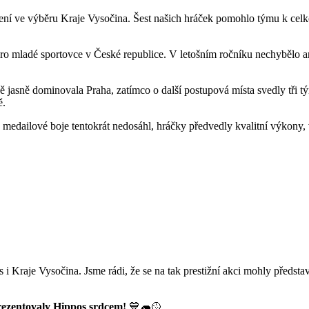
í ve výběru Kraje Vysočina. Šest našich hráček pomohlo týmu k celkov
pro mladé sportovce v České republice. V letošním ročníku nechybělo 
ě jasně dominovala Praha, zatímco o další postupová místa svedly tři 
ě.
na medailové boje tentokrát nedosáhl, hráčky předvedly kvalitní výkony,
Kraje Vysočina. Jsme rádi, že se na tak prestižní akci mohly představ
rezentovaly Hippos srdcem!
💙🦛🥎