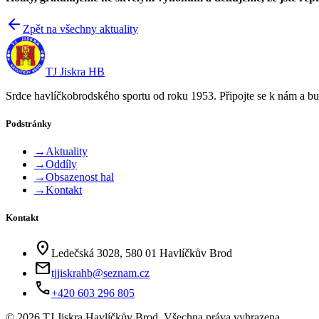
Zpět na všechny aktuality
TJ Jiskra HB
Srdce havlíčkobrodského sportu od roku 1953. Připojte se k nám a bu
Podstránky
→
Aktuality
→
Oddíly
→
Obsazenost hal
→
Kontakt
Kontakt
location_on
Ledečská 3028, 580 01 Havlíčkův Brod
mail
tjjiskrahb@seznam.cz
phone
+420 603 296 805
©
2026
TJ Jiskra Havlíčkův Brod. Všechna práva vyhrazena.