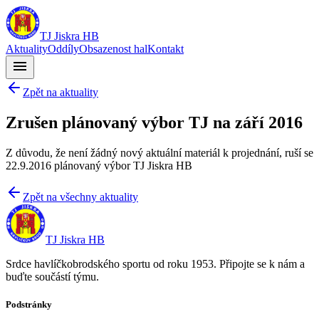
TJ Jiskra HB
Aktuality
Oddíly
Obsazenost hal
Kontakt
menu
Zpět na aktuality
Zrušen plánovaný výbor TJ na září 2016
Z důvodu, že není žádný nový aktuální materiál k projednání, ruší se
22.9.2016 plánovaný výbor TJ Jiskra HB
Zpět na všechny aktuality
TJ Jiskra HB
Srdce havlíčkobrodského sportu od roku 1953. Připojte se k nám a
buďte součástí týmu.
Podstránky