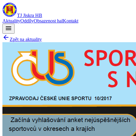
TJ Jiskra HB
Aktuality
Oddíly
Obsazenost hal
Kontakt
menu
Zpět na aktuality