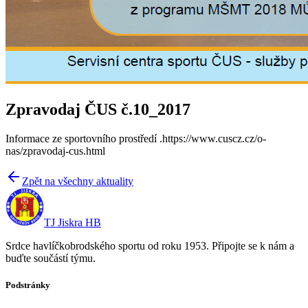
Zpravodaj ČUS č.10_2017
Informace ze sportovního prostředí .https://www.cuscz.cz/o-
nas/zpravodaj-cus.html
Zpět na všechny aktuality
TJ Jiskra HB
Srdce havlíčkobrodského sportu od roku 1953. Připojte se k nám a
buďte součástí týmu.
Podstránky