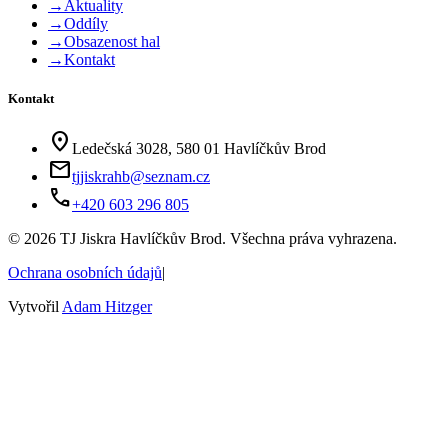
→
Aktuality
→
Oddíly
→
Obsazenost hal
→
Kontakt
Kontakt
location_on
Ledečská 3028, 580 01 Havlíčkův Brod
mail
tjjiskrahb@seznam.cz
phone
+420 603 296 805
©
2026
TJ Jiskra Havlíčkův Brod. Všechna práva vyhrazena.
Ochrana osobních údajů
|
Vytvořil
Adam Hitzger