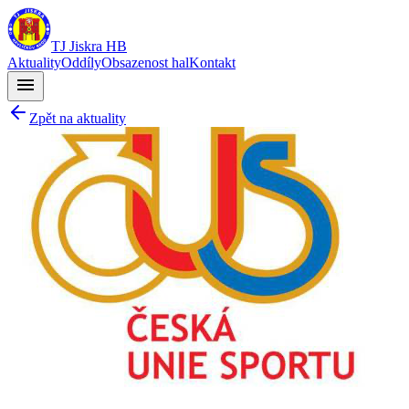
TJ Jiskra HB
Aktuality
Oddíly
Obsazenost hal
Kontakt
menu
Zpět na aktuality