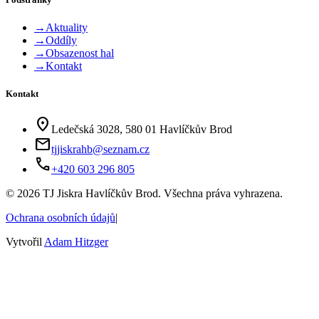
→
Aktuality
→
Oddíly
→
Obsazenost hal
→
Kontakt
Kontakt
location_on
Ledečská 3028, 580 01 Havlíčkův Brod
mail
tjjiskrahb@seznam.cz
phone
+420 603 296 805
©
2026
TJ Jiskra Havlíčkův Brod. Všechna práva vyhrazena.
Ochrana osobních údajů
|
Vytvořil
Adam Hitzger