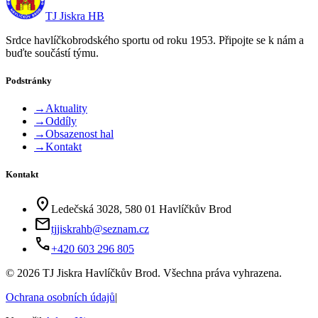
TJ Jiskra HB
Srdce havlíčkobrodského sportu od roku 1953. Připojte se k nám a
buďte součástí týmu.
Podstránky
→
Aktuality
→
Oddíly
→
Obsazenost hal
→
Kontakt
Kontakt
location_on
Ledečská 3028, 580 01 Havlíčkův Brod
mail
tjjiskrahb@seznam.cz
phone
+420 603 296 805
©
2026
TJ Jiskra Havlíčkův Brod. Všechna práva vyhrazena.
Ochrana osobních údajů
|