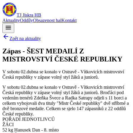
TJ Jiskra HB
Aktuality
Oddíly
Obsazenost hal
Kontakt
menu
Zpět na aktuality
Zápas - ŠEST MEDAILÍ Z
MISTROVSTVÍ ČESKÉ REPUBLIKY
V sobotu 02.dubna se konalo v Ostravě - Vítkovicích mistrovství
Česká republiky v zápase volný styl žáků a juniorů.
V sobotu 02.dubna se konalo v Ostravě - Vítkovicích mistrovství
Česká republiky v zápase volný styl žáků a juniorů. Broďáci pod
vedením trenérů Zdeňka Švece a Radka Satrapy odjeli s 11 borci a
celkem vybojovali dva tituly "Mistr České republiky" dvě stříbrné a
dvě bronzové medaile. Celkem se sjelo 147 zápasníků z 22 oddílů
České republiky.
POŘADÍ JEDNOTLIVCŮ
ŽÁCI
52 kg Hanusek Dan - 8. místo