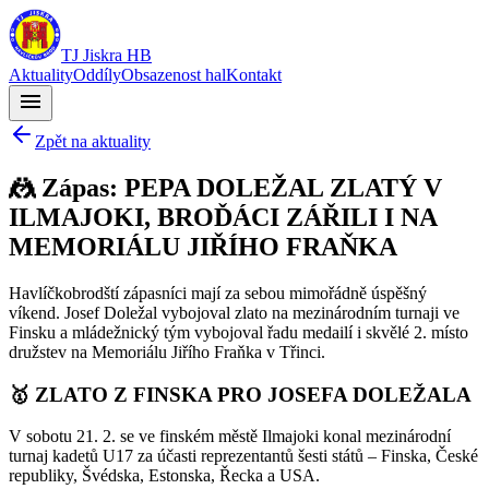
TJ Jiskra HB
Aktuality
Oddíly
Obsazenost hal
Kontakt
menu
Zpět na aktuality
🤼 Zápas: PEPA DOLEŽAL ZLATÝ V
ILMAJOKI, BROĎÁCI ZÁŘILI I NA
MEMORIÁLU JIŘÍHO FRAŇKA
Havlíčkobrodští zápasníci mají za sebou mimořádně úspěšný
víkend. Josef Doležal vybojoval zlato na mezinárodním turnaji ve
Finsku a mládežnický tým vybojoval řadu medailí i skvělé 2. místo
družstev na Memoriálu Jiřího Fraňka v Třinci.
🥇 ZLATO Z FINSKA PRO JOSEFA DOLEŽALA
V sobotu 21. 2. se ve finském městě Ilmajoki konal mezinárodní
turnaj kadetů U17 za účasti reprezentantů šesti států – Finska, České
republiky, Švédska, Estonska, Řecka a USA.