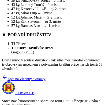
39 kg Milichovský Tobiáš – 5. místo
43 kg Lakomý Tomáš – 9. místo
47 kg Kratochvíl Lukáš – 🥈 2. místo
47 kg Mísař Filip – 8. místo
52 kg Adamec Matěj – 🥈 2. místo
52 kg Žák Slavomír – 🥉 3. místo
57 kg Bambas Ivan – 🥇 1. místo
🏅 POŘADÍ DRUŽSTEV
TJ Třinec
TJ Jiskra Havlíčkův Brod
Gogolin (POL)
Druhé místo v soutěži družstev v tak silné mezinárodní konkurenci
je obrovským úspěchem a potvrzením kvalitní práce našich trenérů i
závodníků.
Zpět na všechny aktuality
TJ Jiskra HB
Srdce havlíčkobrodského sportu od roku 1953. Připojte se k nám a