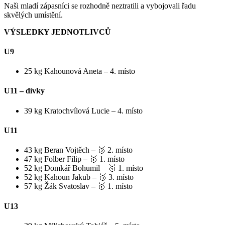
Naši mladí zápasníci se rozhodně neztratili a vybojovali řadu
skvělých umístění.
VÝSLEDKY JEDNOTLIVCŮ
U9
25 kg Kahounová Aneta – 4. místo
U11 – dívky
39 kg Kratochvílová Lucie – 4. místo
U11
43 kg Beran Vojtěch – 🥈 2. místo
47 kg Folber Filip – 🥇 1. místo
52 kg Domkář Bohumil – 🥇 1. místo
52 kg Kahoun Jakub – 🥉 3. místo
57 kg Žák Svatoslav – 🥇 1. místo
U13