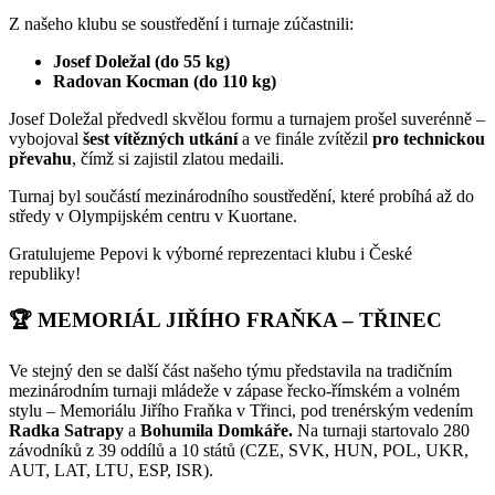
Z našeho klubu se soustředění i turnaje zúčastnili:
Josef Doležal (do 55 kg)
Radovan Kocman (do 110 kg)
Josef Doležal předvedl skvělou formu a turnajem prošel suverénně –
vybojoval
šest vítězných utkání
a ve finále zvítězil
pro technickou
převahu
, čímž si zajistil zlatou medaili.
Turnaj byl součástí mezinárodního soustředění, které probíhá až do
středy v Olympijském centru v Kuortane.
Gratulujeme Pepovi k výborné reprezentaci klubu i České
republiky!
🏆 MEMORIÁL JIŘÍHO FRAŇKA – TŘINEC
Ve stejný den se další část našeho týmu představila na tradičním
mezinárodním turnaji mládeže v zápase řecko-římském a volném
stylu – Memoriálu Jiřího Fraňka v Třinci, pod trenérským vedením
Radka Satrapy
a
Bohumila Domkáře.
Na turnaji startovalo 280
závodníků z 39 oddílů a 10 států (CZE, SVK, HUN, POL, UKR,
AUT, LAT, LTU, ESP, ISR).