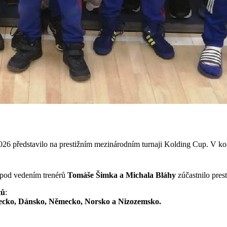
26 představilo na prestižním mezinárodním turnaji Kolding Cup. V kon
pod vedením trenérů
Tomáše Šimka a Michala Bláhy
zúčastnilo pres
tů
:
 Řecko, Dánsko, Německo, Norsko a Nizozemsko.