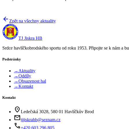
Zpět na všechny aktuality
TJ Jiskra HB
Srdce havlíčkobrodského sportu od roku 1953. Připojte se k nám a bu
Podstránky
→
Aktuality
→
Oddíly
→
Obsazenost hal
→
Kontakt
Kontakt
location_on
Ledečská 3028, 580 01 Havlíčkův Brod
mail
tjjiskrahb@seznam.cz
phone
+420 603 296 805