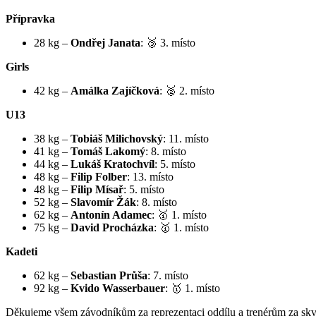
Přípravka
28 kg –
Ondřej Janata
: 🥉 3. místo
Girls
42 kg –
Amálka Zajíčková
: 🥈 2. místo
U13
38 kg –
Tobiáš Milichovský
: 11. místo
41 kg –
Tomáš Lakomý
: 8. místo
44 kg –
Lukáš Kratochvíl
: 5. místo
48 kg –
Filip Folber
: 13. místo
48 kg –
Filip Mísař
: 5. místo
52 kg –
Slavomír Žák
: 8. místo
62 kg –
Antonín Adamec
: 🥇 1. místo
75 kg –
David Procházka
: 🥇 1. místo
Kadeti
62 kg –
Sebastian Průša
: 7. místo
92 kg –
Kvido Wasserbauer
: 🥇 1. místo
Děkujeme všem závodníkům za reprezentaci oddílu a trenérům za sk