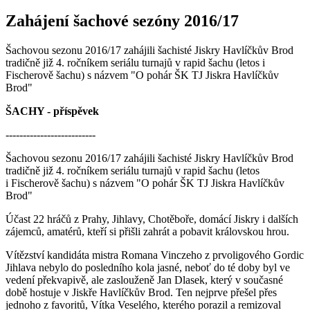
Zahájení šachové sezóny 2016/17
Šachovou sezonu 2016/17 zahájili šachisté Jiskry Havlíčkův Brod
tradičně již 4. ročníkem seriálu turnajů v rapid šachu (letos i
Fischerově šachu) s názvem "O pohár ŠK TJ Jiskra Havlíčkův
Brod"
ŠACHY - příspěvek
--------------------------
Šachovou sezonu 2016/17 zahájili šachisté Jiskry Havlíčkův Brod
tradičně již 4. ročníkem seriálu turnajů v rapid šachu (letos
i Fischerově šachu) s názvem "O pohár ŠK TJ Jiskra Havlíčkův
Brod"
Účast 22 hráčů z Prahy, Jihlavy, Chotěboře, domácí Jiskry i dalších
zájemců, amatérů, kteří si přišli zahrát a pobavit královskou hrou.
Vítězství kandidáta mistra Romana Vinczeho z prvoligového Gordic
Jihlava nebylo do posledního kola jasné, neboť do té doby byl ve
vedení překvapivě, ale zaslouženě Jan Dlasek, který v současné
době hostuje v Jiskře Havlíčkův Brod. Ten nejprve přešel přes
jednoho z favoritů, Vítka Veselého, kterého porazil a remizoval