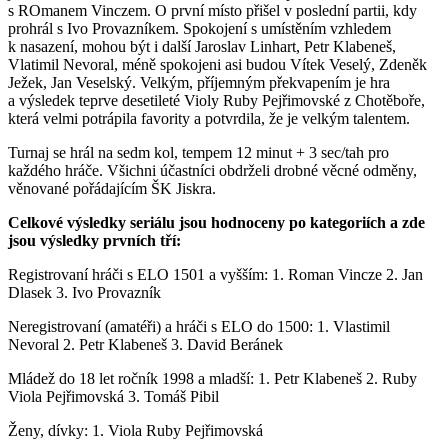
s ROmanem Vinczem. O první místo přišel v poslední partii, kdy
prohrál s Ivo Provazníkem. Spokojení s umístěním vzhledem
k nasazení, mohou být i další Jaroslav Linhart, Petr Klabeneš,
Vlatimil Nevoral, méně spokojeni asi budou Vítek Veselý, Zdeněk
Ježek, Jan Veselský. Velkým, příjemným překvapením je hra
a výsledek teprve desetileté Violy Ruby Pejřimovské z Chotěboře,
která velmi potrápila favority a potvrdila, že je velkým talentem.
Turnaj se hrál na sedm kol, tempem 12 minut + 3 sec/tah pro
každého hráče. Všichni účastníci obdrželi drobné věcné odměny,
věnované pořádajícím ŠK Jiskra.
Celkové výsledky seriálu jsou hodnoceny po kategoriích a zde
jsou výsledky prvních tří:
Registrovaní hráči s ELO 1501 a vyšším: 1. Roman Vincze 2. Jan
Dlasek 3. Ivo Provazník
Neregistrovaní (amatéři) a hráči s ELO do 1500: 1. Vlastimil
Nevoral 2. Petr Klabeneš 3. David Beránek
Mládež do 18 let ročník 1998 a mladší: 1. Petr Klabeneš 2. Ruby
Viola Pejřimovská 3. Tomáš Pibil
Ženy, dívky: 1. Viola Ruby Pejřimovská