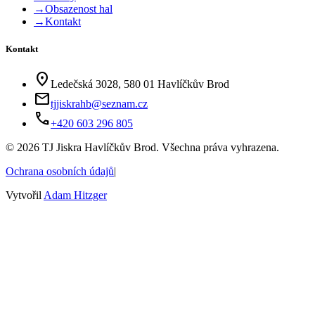
→
Obsazenost hal
→
Kontakt
Kontakt
location_on
Ledečská 3028, 580 01 Havlíčkův Brod
mail
tjjiskrahb@seznam.cz
phone
+420 603 296 805
©
2026
TJ Jiskra Havlíčkův Brod. Všechna práva vyhrazena.
Ochrana osobních údajů
|
Vytvořil
Adam Hitzger