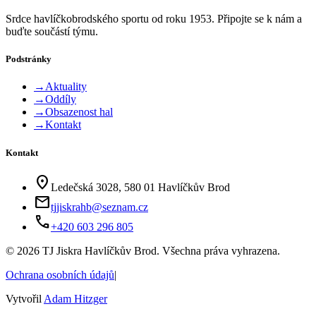
Srdce havlíčkobrodského sportu od roku 1953. Připojte se k nám a
buďte součástí týmu.
Podstránky
→
Aktuality
→
Oddíly
→
Obsazenost hal
→
Kontakt
Kontakt
location_on
Ledečská 3028, 580 01 Havlíčkův Brod
mail
tjjiskrahb@seznam.cz
phone
+420 603 296 805
©
2026
TJ Jiskra Havlíčkův Brod. Všechna práva vyhrazena.
Ochrana osobních údajů
|
Vytvořil
Adam Hitzger