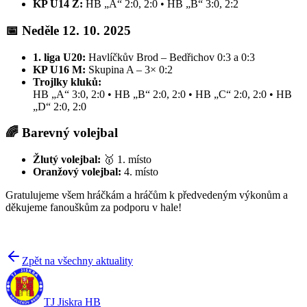
KP U14 Z:
HB „A“ 2:0, 2:0 • HB „B“ 3:0, 2:2
📅 Neděle 12. 10. 2025
1. liga U20:
Havlíčkův Brod – Bedřichov 0:3 a 0:3
KP U16 M:
Skupina A – 3× 0:2
Trojlky kluků:
HB „A“ 3:0, 2:0 • HB „B“ 2:0, 2:0 • HB „C“ 2:0, 2:0 • HB
„D“ 2:0, 2:0
🌈 Barevný volejbal
Žlutý volejbal:
🥇 1. místo
Oranžový volejbal:
4. místo
Gratulujeme všem hráčkám a hráčům k předvedeným výkonům a
děkujeme fanouškům za podporu v hale!
Zpět na všechny aktuality
TJ Jiskra HB