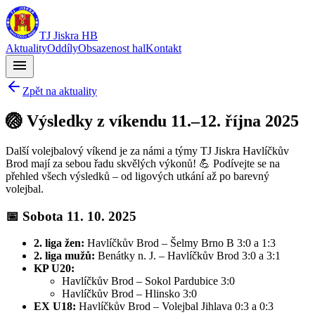
TJ Jiskra HB
Aktuality
Oddíly
Obsazenost hal
Kontakt
menu
Zpět na aktuality
🏐 Výsledky z víkendu 11.–12. října 2025
Další volejbalový víkend je za námi a týmy TJ Jiskra Havlíčkův
Brod mají za sebou řadu skvělých výkonů! 💪 Podívejte se na
přehled všech výsledků – od ligových utkání až po barevný
volejbal.
📅 Sobota 11. 10. 2025
2. liga žen:
Havlíčkův Brod – Šelmy Brno B 3:0 a 1:3
2. liga mužů:
Benátky n. J. – Havlíčkův Brod 3:0 a 3:1
KP U20:
Havlíčkův Brod – Sokol Pardubice 3:0
Havlíčkův Brod – Hlinsko 3:0
EX U18:
Havlíčkův Brod – Volejbal Jihlava 0:3 a 0:3