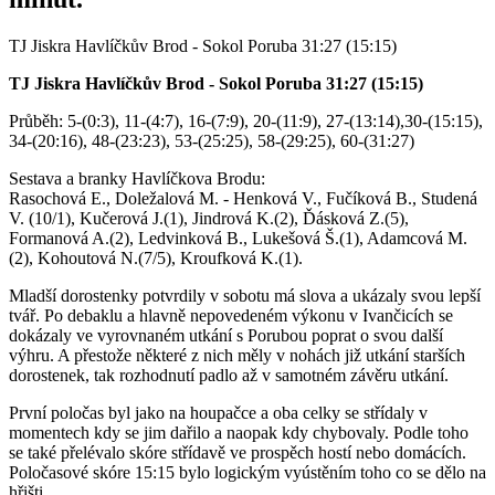
TJ Jiskra Havlíčkův Brod - Sokol Poruba 31:27 (15:15)
TJ Jiskra Havlíčkův Brod - Sokol Poruba 31:27 (15:15)
Průběh: 5-(0:3), 11-(4:7), 16-(7:9), 20-(11:9), 27-(13:14),30-(15:15),
34-(20:16), 48-(23:23), 53-(25:25), 58-(29:25), 60-(31:27)
Sestava a branky Havlíčkova Brodu:
Rasochová E., Doležalová M. - Henková V., Fučíková B., Studená
V. (10/1), Kučerová J.(1), Jindrová K.(2), Ďásková Z.(5),
Formanová A.(2), Ledvinková B., Lukešová Š.(1), Adamcová M.
(2), Kohoutová N.(7/5), Kroufková K.(1).
Mladší dorostenky potvrdily v sobotu má slova a ukázaly svou lepší
tvář. Po debaklu a hlavně nepovedeném výkonu v Ivančicích se
dokázaly ve vyrovnaném utkání s Porubou poprat o svou další
výhru. A přestože některé z nich měly v nohách již utkání starších
dorostenek, tak rozhodnutí padlo až v samotném závěru utkání.
První poločas byl jako na houpačce a oba celky se střídaly v
momentech kdy se jim dařilo a naopak kdy chybovaly. Podle toho
se také přelévalo skóre střídavě ve prospěch hostí nebo domácích.
Poločasové skóre 15:15 bylo logickým vyústěním toho co se dělo na
hřišti.