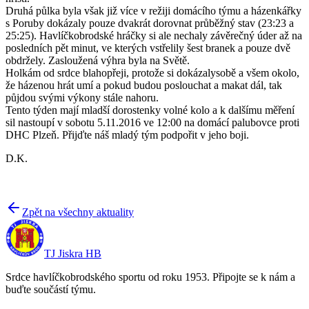
Druhá půlka byla však již více v režiji domácího týmu a házenkářky
s Poruby dokázaly pouze dvakrát dorovnat průběžný stav (23:23 a
25:25). Havlíčkobrodské hráčky si ale nechaly závěrečný úder až na
posledních pět minut, ve kterých vstřelily šest branek a pouze dvě
obdržely. Zasloužená výhra byla na Světě.
Holkám od srdce blahopřeji, protože si dokázalysobě a všem okolo,
že házenou hrát umí a pokud budou poslouchat a makat dál, tak
půjdou svými výkony stále nahoru.
Tento týden mají mladší dorostenky volné kolo a k dalšímu měření
sil nastoupí v sobotu 5.11.2016 ve 12:00 na domácí palubovce proti
DHC Plzeň. Přijďte náš mladý tým podpořit v jeho boji.
D.K.
Zpět na všechny aktuality
TJ Jiskra HB
Srdce havlíčkobrodského sportu od roku 1953. Připojte se k nám a
buďte součástí týmu.