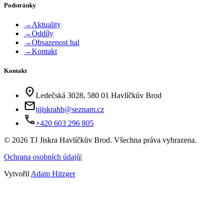
Podstránky
→
Aktuality
→
Oddíly
→
Obsazenost hal
→
Kontakt
Kontakt
location_on
Ledečská 3028, 580 01 Havlíčkův Brod
mail
tjjiskrahb@seznam.cz
phone
+420 603 296 805
©
2026
TJ Jiskra Havlíčkův Brod. Všechna práva vyhrazena.
Ochrana osobních údajů
|
Vytvořil
Adam Hitzger