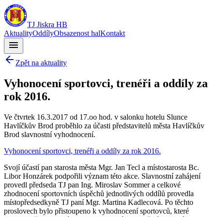
TJ Jiskra HB
Aktuality
Oddíly
Obsazenost hal
Kontakt
menu
Zpět na aktuality
Vyhonocení sportovci, trenéři a oddíly za
rok 2016.
Ve čtvrtek 16.3.2017 od 17.oo hod. v salonku hotelu Slunce
Havlíčkův Brod proběhlo za účasti představitelů města Havlíčkův
Brod slavnostní vyhodnocení.
Vyhonocení sportovci, trenéři a oddíly za rok 2016.
Svojí účastí pan starosta města Mgr. Jan Tecl a místostarosta Bc.
Libor Honzárek podpořili význam této akce. Slavnostní zahájení
provedl předseda TJ pan Ing. Miroslav Sommer a celkové
zhodnocení sportovních úspěchů jednotlivých oddílů provedla
místopředsedkyně TJ paní Mgr. Martina Kadlecová. Po těchto
proslovech bylo přistoupeno k vyhodnocení sportovců, které