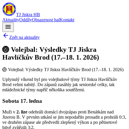
TJ Jiskra HB
Aktuality
Oddíly
Obsazenost hal
Kontakt
menu
Zpět na aktuality
🏐 Volejbal: Výsledky TJ Jiskra
Havlíčkův Brod (17.–18. 1. 2026)
🏐 Volejbal: Výsledky TJ Jiskra Havlíčkův Brod (17.–18. 1. 2026)
Uplynulý víkend byl pro volejbalové týmy TJ Jiskra Havlíčkův
Brod velmi nabitý. Do zápasů zasáhly jak seniorské celky, tak
mládežnické týmy napříč několika soutěžemi.
Sobota 17. ledna
Muži v
2. lize
odehráli domácí dvojzápas proti Benátkám nad
Jizerou B. V prvním utkání se jim nepodařilo prosadit a prohráli 0:3,
ve druhém zápase ale předvedli zlepšený výkon a po pětisetové
bitvě zvítězili 3:2.