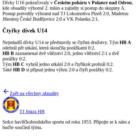
Dívky U16 pokračovaly v
Českém poháru v Polance nad Odrou
,
kde obsadily výborné 2. místo a zajistily si postup do skupiny A.
Postup potvrdily výhrami nad TJ Lokomotiva Plzeň 2:0, Madetou
Jihostroj České Budějovice 2:0 a VK Polanka 2:1.
Čtyřky dívek U14
Nejmladší dívky U14 se představily se čtyřmi družstvy. Tým
HB A
odehrál pět utkání, která skončila porážkami 0:2.
HB B
zaznamenal dvě vítězství 2:0, jedno vítězství 2:1 a dvě
porážky 0:2.
Tým
HB C
vyhrál jedno utkání 2:0 a čtyřikrát prohrál 0:2.
Také
HB D
si připsal jednu výhru 2:0 a čtyři porážky 0:2.
Zpět na všechny aktuality
TJ Jiskra HB
Srdce havlíčkobrodského sportu od roku 1953. Připojte se k nám a
buďte součástí týmu.