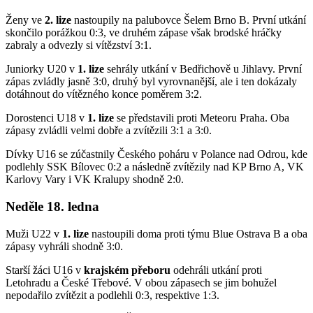
Ženy ve
2. lize
nastoupily na palubovce Šelem Brno B. První utkání
skončilo porážkou 0:3, ve druhém zápase však brodské hráčky
zabraly a odvezly si vítězství 3:1.
Juniorky U20 v
1. lize
sehrály utkání v Bedřichově u Jihlavy. První
zápas zvládly jasně 3:0, druhý byl vyrovnanější, ale i ten dokázaly
dotáhnout do vítězného konce poměrem 3:2.
Dorostenci U18 v
1. lize
se představili proti Meteoru Praha. Oba
zápasy zvládli velmi dobře a zvítězili 3:1 a 3:0.
Dívky U16 se zúčastnily Českého poháru v Polance nad Odrou, kde
podlehly SSK Bílovec 0:2 a následně zvítězily nad KP Brno A, VK
Karlovy Vary i VK Kralupy shodně 2:0.
Neděle 18. ledna
Muži U22 v
1. lize
nastoupili doma proti týmu Blue Ostrava B a oba
zápasy vyhráli shodně 3:0.
Starší žáci U16 v
krajském přeboru
odehráli utkání proti
Letohradu a České Třebové. V obou zápasech se jim bohužel
nepodařilo zvítězit a podlehli 0:3, respektive 1:3.