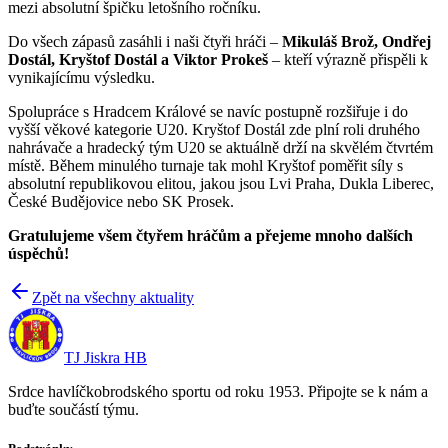
mezi absolutní špičku letošního ročníku.
Do všech zápasů zasáhli i naši čtyři hráči –
Mikuláš Brož, Ondřej
Dostál, Kryštof Dostál a Viktor Prokeš
– kteří výrazně přispěli k
vynikajícímu výsledku.
Spolupráce s Hradcem Králové se navíc postupně rozšiřuje i do
vyšší věkové kategorie U20. Kryštof Dostál zde plní roli druhého
nahrávače a hradecký tým U20 se aktuálně drží na skvělém čtvrtém
místě. Během minulého turnaje tak mohl Kryštof poměřit síly s
absolutní republikovou elitou, jakou jsou Lvi Praha, Dukla Liberec,
České Budějovice nebo SK Prosek.
Gratulujeme všem čtyřem hráčům a přejeme mnoho dalších
úspěchů!
Zpět na všechny aktuality
TJ Jiskra HB
Srdce havlíčkobrodského sportu od roku 1953. Připojte se k nám a
buďte součástí týmu.