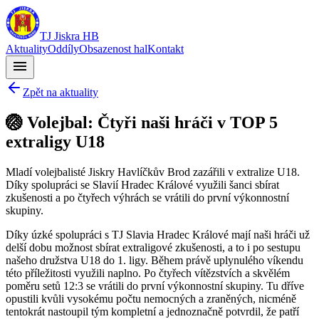
TJ Jiskra HB
Aktuality
Oddíly
Obsazenost hal
Kontakt
menu
Zpět na aktuality
🏐 Volejbal: Čtyři naši hráči v TOP 5
extraligy U18
Mladí volejbalisté Jiskry Havlíčkův Brod zazářili v extralize U18.
Díky spolupráci se Slavií Hradec Králové využili šanci sbírat
zkušenosti a po čtyřech výhrách se vrátili do první výkonnostní
skupiny.
Díky úzké spolupráci s TJ Slavia Hradec Králové mají naši hráči už
delší dobu možnost sbírat extraligové zkušenosti, a to i po sestupu
našeho družstva U18 do 1. ligy. Během právě uplynulého víkendu
této příležitosti využili naplno. Po čtyřech vítězstvích a skvělém
poměru setů 12:3 se vrátili do první výkonnostní skupiny. Tu dříve
opustili kvůli vysokému počtu nemocných a zraněných, nicméně
tentokrát nastoupil tým kompletní a jednoznačně potvrdil, že patří