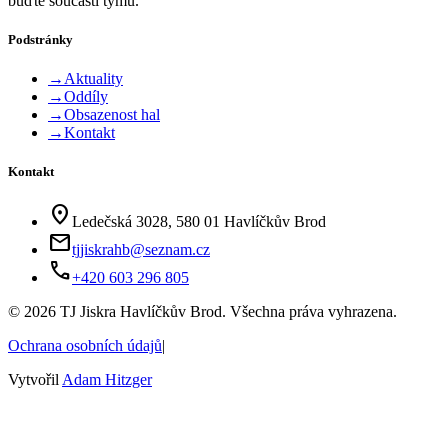
buďte součástí týmu.
Podstránky
→
Aktuality
→
Oddíly
→
Obsazenost hal
→
Kontakt
Kontakt
location_on
Ledečská 3028, 580 01 Havlíčkův Brod
mail
tjjiskrahb@seznam.cz
phone
+420 603 296 805
©
2026
TJ Jiskra Havlíčkův Brod. Všechna práva vyhrazena.
Ochrana osobních údajů
|
Vytvořil
Adam Hitzger