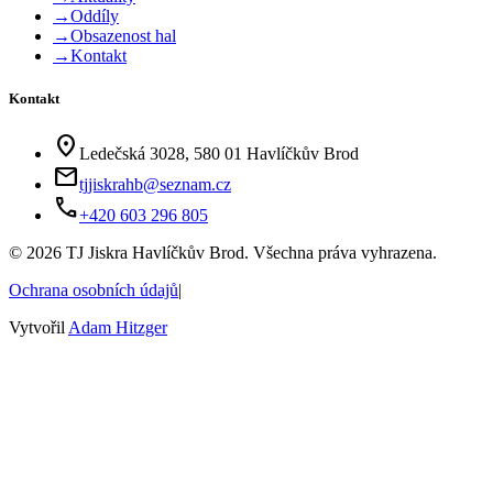
→
Oddíly
→
Obsazenost hal
→
Kontakt
Kontakt
location_on
Ledečská 3028, 580 01 Havlíčkův Brod
mail
tjjiskrahb@seznam.cz
phone
+420 603 296 805
©
2026
TJ Jiskra Havlíčkův Brod. Všechna práva vyhrazena.
Ochrana osobních údajů
|
Vytvořil
Adam Hitzger