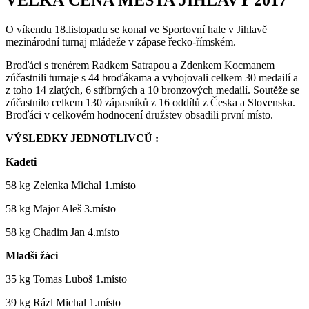
O víkendu 18.listopadu se konal ve Sportovní hale v Jihlavě
mezinárodní turnaj mládeže v zápase řecko-římském.
Broďáci s trenérem Radkem Satrapou a Zdenkem Kocmanem
zúčastnili turnaje s 44 broďákama a vybojovali celkem 30 medailí a
z toho 14 zlatých, 6 stříbrných a 10 bronzových medailí. Soutěže se
zúčastnilo celkem 130 zápasníků z 16 oddílů z Česka a Slovenska.
Broďáci v celkovém hodnocení družstev obsadili první místo.
VÝSLEDKY JEDNOTLIVCŮ :
Kadeti
58 kg Zelenka Michal 1.místo
58 kg Major Aleš 3.místo
58 kg Chadim Jan 4.místo
Mladší žáci
35 kg Tomas Luboš 1.místo
39 kg Rázl Michal 1.místo