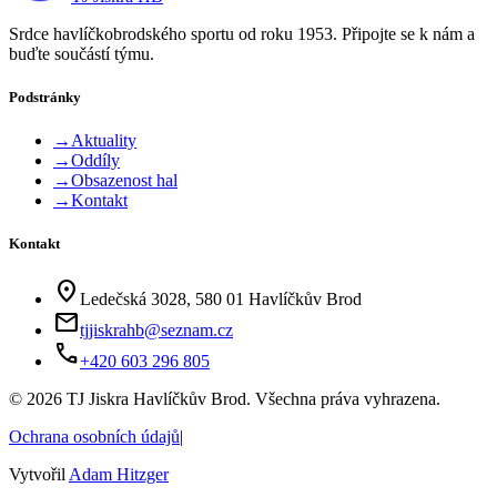
Srdce havlíčkobrodského sportu od roku 1953. Připojte se k nám a
buďte součástí týmu.
Podstránky
→
Aktuality
→
Oddíly
→
Obsazenost hal
→
Kontakt
Kontakt
location_on
Ledečská 3028, 580 01 Havlíčkův Brod
mail
tjjiskrahb@seznam.cz
phone
+420 603 296 805
©
2026
TJ Jiskra Havlíčkův Brod. Všechna práva vyhrazena.
Ochrana osobních údajů
|
Vytvořil
Adam Hitzger