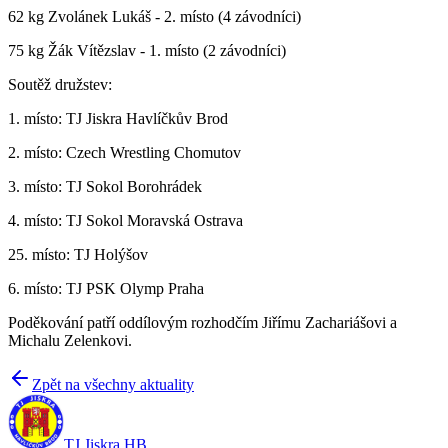
62 kg Zvolánek Lukáš - 2. místo (4 závodníci)
75 kg Žák Vítězslav - 1. místo (2 závodníci)
Soutěž družstev:
1. místo: TJ Jiskra Havlíčkův Brod
2. místo: Czech Wrestling Chomutov
3. místo: TJ Sokol Borohrádek
4. místo: TJ Sokol Moravská Ostrava
25. místo: TJ Holýšov
6. místo: TJ PSK Olymp Praha
Poděkování patří oddílovým rozhodčím Jiřímu Zachariášovi a
Michalu Zelenkovi.
Zpět na všechny aktuality
TJ Jiskra HB