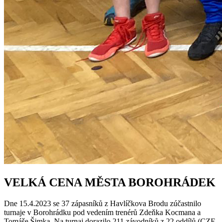
VELKÁ CENA MĚSTA BOROHRÁDEK
Dne 15.4.2023 se 37 zápasníků z Havlíčkova Brodu zúčastnilo
turnaje v Borohrádku pod vedením trenérů Zdeňka Kocmana a
Tomáše Šimka. Na turnaj dorazilo 211 závodníků z 22 oddílů (CZE,