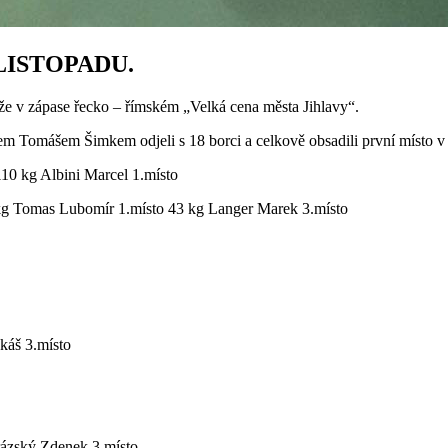
LISTOPADU.
eže v zápase řecko – římském „Velká cena města Jihlavy“.
em Tomášem Šimkem odjeli s 18 borci a celkově obsadili první místo v 
kg Albini Marcel 1.místo
 kg Tomas Lubomír 1.místo 43 kg Langer Marek 3.místo
káš 3.místo
rázský Zdenek 3.místo