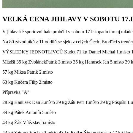
VELKÁ CENA JIHLAVY V SOBOTU 17.
V jihlavské sportovní hale proběhl v sobotu 17.listopadu turnaj mlád
Na 80 závodníků z 11 oddílů se sjelo z celých Čech. Broďáci s trenér
VÝSLEDKY JEDNOTLIVCŮ Kadet 71 kg Daniel Michal 1.místo 110 
Mladší 35 kg ZvolánekPatrik 3.místo 35 kg Hanusek Jan 5.místo 39
57 kg Miksa Patrik 2.místo
63 kg Kučera Filip 2.místo
Přípravka "A"
28 kg Hanusek Dan 3.místo 39 kg Žák Petr 1.místo 39 kg Pospíšil Lu
39 kg Pátek Antonín 5.místo
43 kg Žák Vítězslav 5.místo
43 kg Satrapa Václav 2.místo 43 kg Kotlas Šimon 6.místo 47 kg Pod