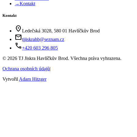
→
Kontakt
Kontakt
location_on
Ledečská 3028, 580 01 Havlíčkův Brod
mail
tjjiskrahb@seznam.cz
phone
+420 603 296 805
©
2026
TJ Jiskra Havlíčkův Brod. Všechna práva vyhrazena.
Ochrana osobních údajů
|
Vytvořil
Adam Hitzger