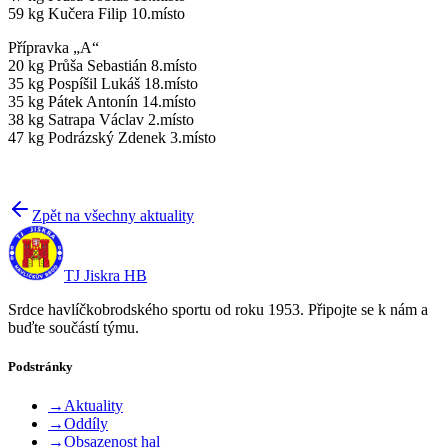
59 kg Kučera Filip 10.místo
Přípravka „A“
20 kg Průša Sebastián 8.místo
35 kg Pospíšil Lukáš 18.místo
35 kg Pátek Antonín 14.místo
38 kg Satrapa Václav 2.místo
47 kg Podrázský Zdenek 3.místo
Zpět na všechny aktuality
TJ Jiskra HB
Srdce havlíčkobrodského sportu od roku 1953. Připojte se k nám a
buďte součástí týmu.
Podstránky
→
Aktuality
→
Oddíly
→
Obsazenost hal