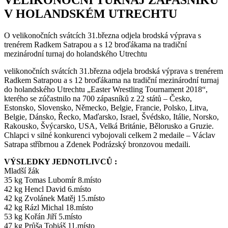
V HOLANDSKÉM UTRECHTU
O velikonočních svátcích 31.března odjela brodská výprava s
trenérem Radkem Satrapou a s 12 broďákama na tradiční
mezinárodní turnaj do holandského Utrechtu
velikonočních svátcích 31.března odjela brodská výprava s trenérem
Radkem Satrapou a s 12 broďákama na tradiční mezinárodní turnaj
do holandského Utrechtu „Easter Wrestling Tournament 2018“,
kterého se zúčastnilo na 700 zápasníků z 22 států – Česko,
Estonsko, Slovensko, Německo, Belgie, Francie, Polsko, Litva,
Belgie, Dánsko, Řecko, Maďarsko, Israel, Švédsko, Itálie, Norsko,
Rakousko, Švýcarsko, USA, Velká Británie, Bělorusko a Gruzie.
Chlapci v silné konkurenci vybojovali celkem 2 medaile – Václav
Satrapa stříbrnou a Zdenek Podrázský bronzovou medaili.
VÝSLEDKY JEDNOTLIVCŮ :
Mladší žák
35 kg Tomas Lubomír 8.místo
42 kg Hencl David 6.místo
42 kg Zvolánek Matěj 15.místo
42 kg Rázl Michal 18.místo
53 kg Kořán Jiří 5.místo
47 kg Průša Tobiáš 11.místo