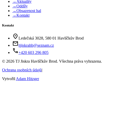
→
Aktuality
→
Oddíly
→
Obsazenost hal
→
Kontakt
Kontakt
location_on
Ledečská 3028, 580 01 Havlíčkův Brod
mail
tjjiskrahb@seznam.cz
phone
+420 603 296 805
©
2026
TJ Jiskra Havlíčkův Brod. Všechna práva vyhrazena.
Ochrana osobních údajů
|
Vytvořil
Adam Hitzger