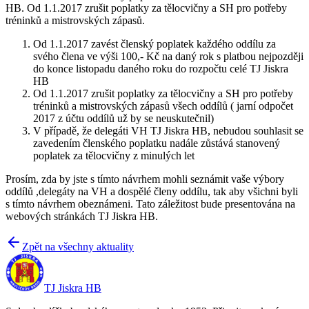
HB. Od 1.1.2017 zrušit poplatky za tělocvičny a SH pro potřeby
tréninků a mistrovských zápasů.
Od 1.1.2017 zavést členský poplatek každého oddílu za
svého člena ve výši 100,- Kč na daný rok s platbou nejpozději
do konce listopadu daného roku do rozpočtu celé TJ Jiskra
HB
Od 1.1.2017 zrušit poplatky za tělocvičny a SH pro potřeby
tréninků a mistrovských zápasů všech oddílů ( jarní odpočet
2017 z účtu oddílů už by se neuskutečnil)
V případě, že delegáti VH TJ Jiskra HB, nebudou souhlasit se
zavedením členského poplatku nadále zůstává stanovený
poplatek za tělocvičny z minulých let
Prosím, zda by jste s tímto návrhem mohli seznámit vaše výbory
oddílů ,delegáty na VH a dospělé členy oddílu, tak aby všichni byli
s tímto návrhem obeznámeni. Tato záležitost bude presentována na
webových stránkách TJ Jiskra HB.
Zpět na všechny aktuality
TJ Jiskra HB