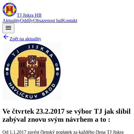
TJ Jiskra HB
Aktuality
Oddíly
Obsazenost hal
Kontakt
menu
Zpět na aktuality
Ve čtvrtek 23.2.2017 se výbor TJ jak slíbil
zabýval znovu svým návrhem a to :
Od 1.1.2017 zavést členský poplatek za každého člena TJ Jiskra