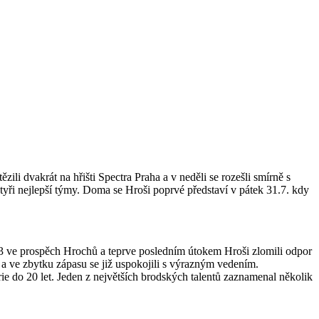
zili dvakrát na hřišti Spectra Praha a v neděli se rozešli smírně s
čtyři nejlepší týmy. Doma se Hroši poprvé představí v pátek 31.7. kdy
3 ve prospěch Hrochů a teprve posledním útokem Hroši zlomili odpor
0 a ve zbytku zápasu se již uspokojili s výrazným vedením.
rie do 20 let. Jeden z největších brodských talentů zaznamenal několik