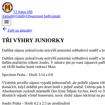
TJ Jiskra HB
Aktuality
Oddíly
Obsazenost hal
Kontakt
menu
Zpět na aktuality
TŘI VÝHRY JUNIORKY
Dalšími zápasy pokračovala nejvyšší juniorská softballová soutěž a bro
Dalšími zápasy pokračovala nejvyšší juniorská softballová soutěž a brod
dalším pražským celkem Joudrs. V tabulce jim po osmi zápasech patří s
od 18:00 budou hostit vedoucí Most.
Spectrum Praha – Hroši 3:14 a 0:8
Výsledek prvního zápasu vypadá jednoznačně, ale průběh zápasu vůb
domácích, když doběhli pro deset bodů v jedině směně. Odveta pak byla
Absolutorium zaslouží nejmladší člen týmu Štěpán Sychra, který ve čtr
dlouhých odpalů včetně homerunu, navíc druhý zápas odchytal na poz
Joudrs Praha – Hroši 4:2 a 2:3 po prodloužení