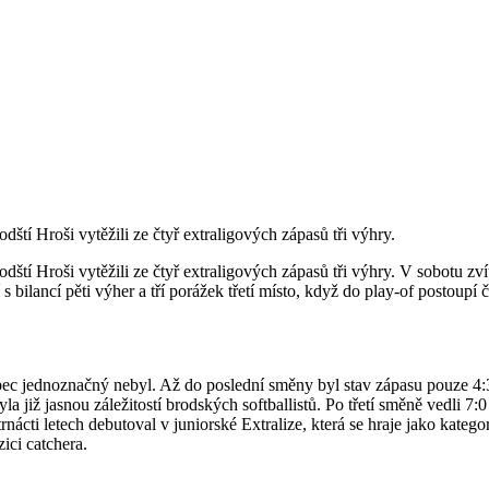
dští Hroši vytěžili ze čtyř extraligových zápasů tři výhry.
ští Hroši vytěžili ze čtyř extraligových zápasů tři výhry. V sobotu zvítě
 bilancí pěti výher a tří porážek třetí místo, když do play-of postoupí 
ec jednoznačný nebyl. Až do poslední směny byl stav zápasu pouze 4:
 již jasnou záležitostí brodských softballistů. Po třetí směně vedli 7:
nácti letech debutoval v juniorské Extralize, která se hraje jako katego
ici catchera.