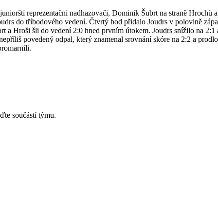
 juniorští reprezentační nadhazovači, Dominik Šubrt na straně Hrochů
drs do tříbodového vedení. Čtvrtý bod přidalo Joudrs v polovině zápasu
a Hroši šli do vedení 2:0 hned prvním útokem. Joudrs snížilo na 2:1 a
 nepříliš povedený odpal, který znamenal srovnání skóre na 2:2 a prod
romarnili.
ďte součástí týmu.