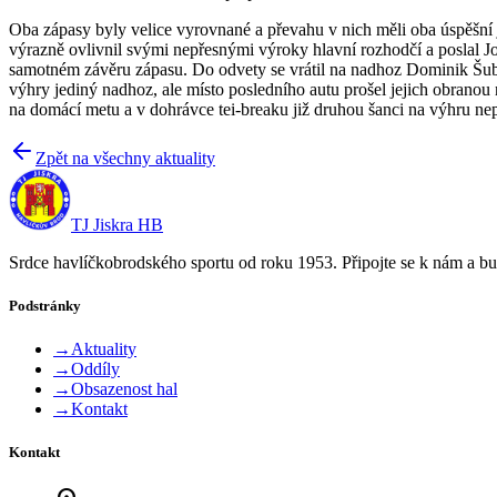
Oba zápasy byly velice vyrovnané a převahu v nich měli oba úspěšní
výrazně ovlivnil svými nepřesnými výroky hlavní rozhodčí a poslal Jou
samotném závěru zápasu. Do odvety se vrátil na nadhoz Dominik Šubrt 
výhry jediný nadhoz, ale místo posledního autu prošel jejich obranou
na domácí metu a v dohrávce tei-breaku již druhou šanci na výhru nep
Zpět na všechny aktuality
TJ Jiskra HB
Srdce havlíčkobrodského sportu od roku 1953. Připojte se k nám a bu
Podstránky
→
Aktuality
→
Oddíly
→
Obsazenost hal
→
Kontakt
Kontakt