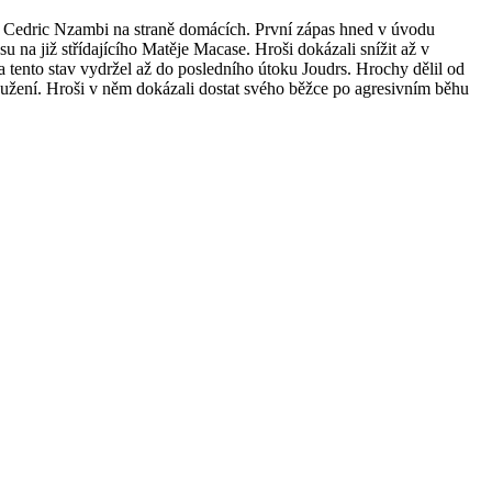
 a Cedric Nzambi na straně domácích. První zápas hned v úvodu
 na již střídajícího Matěje Macase. Hroši dokázali snížit až v
 tento stav vydržel až do posledního útoku Joudrs. Hrochy dělil od
loužení. Hroši v něm dokázali dostat svého běžce po agresivním běhu