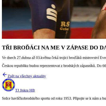
TŘI BROĎÁCI NA ME V ZÁPASE DO 
Ve dnech 27.dubna až 03.května čeká trojici broďáků mistrovství Ev
Českou republiku budou reprezentovat z brodských zápasníků. Do 66
Zpět na všechny aktuality
TJ Jiskra HB
Srdce havlíčkobrodského sportu od roku 1953. Připojte se k nám a bu