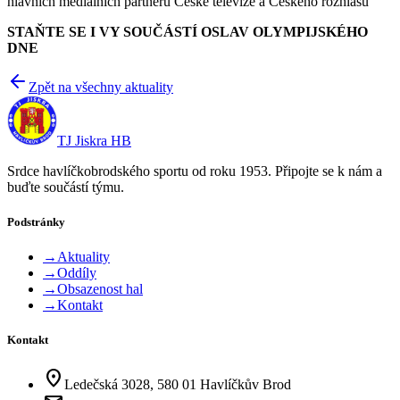
hlavních mediálních partnerů České televize a Českého rozhlasu
STAŇTE SE I VY SOUČÁSTÍ OSLAV OLYMPIJSKÉHO
DNE
Zpět na všechny aktuality
TJ Jiskra HB
Srdce havlíčkobrodského sportu od roku 1953. Připojte se k nám a
buďte součástí týmu.
Podstránky
→
Aktuality
→
Oddíly
→
Obsazenost hal
→
Kontakt
Kontakt
location_on
Ledečská 3028, 580 01 Havlíčkův Brod