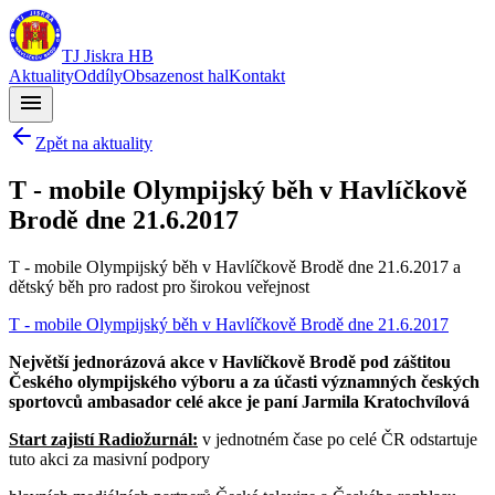
TJ Jiskra HB
Aktuality
Oddíly
Obsazenost hal
Kontakt
menu
Zpět na aktuality
T - mobile Olympijský běh v Havlíčkově
Brodě dne 21.6.2017
T - mobile Olympijský běh v Havlíčkově Brodě dne 21.6.2017 a
dětský běh pro radost pro širokou veřejnost
T - mobile Olympijský běh v Havlíčkově Brodě dne 21.6.2017
Největší jednorázová akce v Havlíčkově Brodě pod záštitou
Českého olympijského výboru a za účasti významných českých
sportovců
ambasador celé akce je paní Jarmila Kratochvílová
Start zajistí Radiožurnál:
v jednotném čase po celé ČR odstartuje
tuto akci za masivní podpory