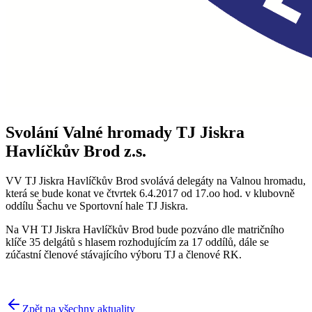
Svolání Valné hromady TJ Jiskra
Havlíčkův Brod z.s.
VV TJ Jiskra Havlíčkův Brod svolává delegáty na Valnou hromadu,
která se bude konat ve čtvrtek 6.4.2017 od 17.oo hod. v klubovně
oddílu Šachu ve Sportovní hale TJ Jiskra.
Na VH TJ Jiskra Havlíčkův Brod bude pozváno dle matričního
klíče 35 delgátů s hlasem rozhodujícím za 17 oddílů, dále se
zúčastní členové stávajícího výboru TJ a členové RK.
Zpět na všechny aktuality