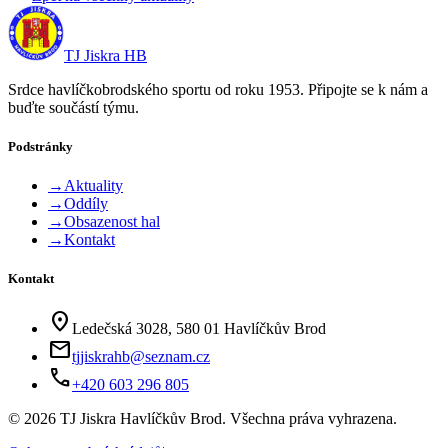
TJ Jiskra HB
Srdce havlíčkobrodského sportu od roku 1953. Připojte se k nám a
buďte součástí týmu.
Podstránky
→
Aktuality
→
Oddíly
→
Obsazenost hal
→
Kontakt
Kontakt
location_on
Ledečská 3028, 580 01 Havlíčkův Brod
mail
tjjiskrahb@seznam.cz
phone
+420 603 296 805
©
2026
TJ Jiskra Havlíčkův Brod. Všechna práva vyhrazena.