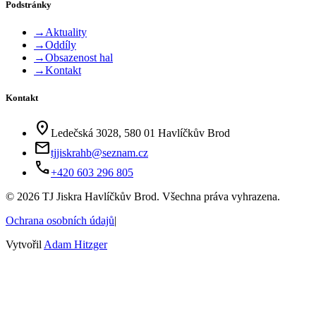
Podstránky
→
Aktuality
→
Oddíly
→
Obsazenost hal
→
Kontakt
Kontakt
location_on
Ledečská 3028, 580 01 Havlíčkův Brod
mail
tjjiskrahb@seznam.cz
phone
+420 603 296 805
©
2026
TJ Jiskra Havlíčkův Brod. Všechna práva vyhrazena.
Ochrana osobních údajů
|
Vytvořil
Adam Hitzger