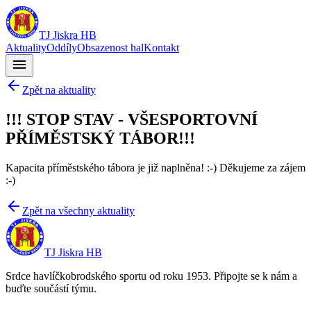
TJ Jiskra HB
Aktuality
Oddíly
Obsazenost hal
Kontakt
menu
Zpět na aktuality
!!! STOP STAV - VŠESPORTOVNÍ
PŘÍMĚSTSKÝ TÁBOR!!!
Kapacita příměstského tábora je již naplněna! :-) Děkujeme za zájem
:-)
Zpět na všechny aktuality
TJ Jiskra HB
Srdce havlíčkobrodského sportu od roku 1953. Připojte se k nám a
buďte součástí týmu.