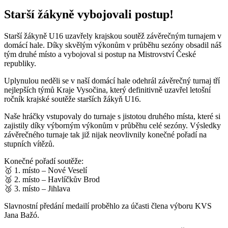
Starší žákyně vybojovali postup!
Starší žákyně U16 uzavřely krajskou soutěž závěrečným turnajem v
domácí hale. Díky skvělým výkonům v průběhu sezóny obsadil náš
tým druhé místo a vybojoval si postup na Mistrovství České
republiky.
Uplynulou neděli se v naší domácí hale odehrál závěrečný turnaj tří
nejlepších týmů Kraje Vysočina, který definitivně uzavřel letošní
ročník krajské soutěže starších žákyň U16.
Naše hráčky vstupovaly do turnaje s jistotou druhého místa, které si
zajistily díky výborným výkonům v průběhu celé sezóny. Výsledky
závěrečného turnaje tak již nijak neovlivnily konečné pořadí na
stupních vítězů.
Konečné pořadí soutěže:
🥇 1. místo – Nové Veselí
🥈 2. místo – Havlíčkův Brod
🥉 3. místo – Jihlava
Slavnostní předání medailí proběhlo za účasti člena výboru KVS
Jana Bažó.