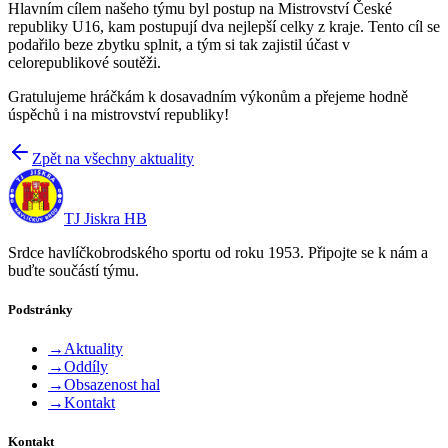
Hlavním cílem našeho týmu byl postup na Mistrovství České
republiky U16, kam postupují dva nejlepší celky z kraje. Tento cíl se
podařilo beze zbytku splnit, a tým si tak zajistil účast v
celorepublikové soutěži.
Gratulujeme hráčkám k dosavadním výkonům a přejeme hodně
úspěchů i na mistrovství republiky!
Zpět na všechny aktuality
TJ Jiskra HB
Srdce havlíčkobrodského sportu od roku 1953. Připojte se k nám a
buďte součástí týmu.
Podstránky
→
Aktuality
→
Oddíly
→
Obsazenost hal
→
Kontakt
Kontakt