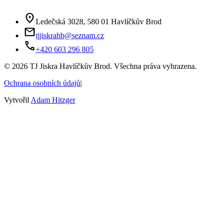
location_on
Ledečská 3028, 580 01 Havlíčkův Brod
mail
tjjiskrahb@seznam.cz
phone
+420 603 296 805
©
2026
TJ Jiskra Havlíčkův Brod. Všechna práva vyhrazena.
Ochrana osobních údajů
|
Vytvořil
Adam Hitzger