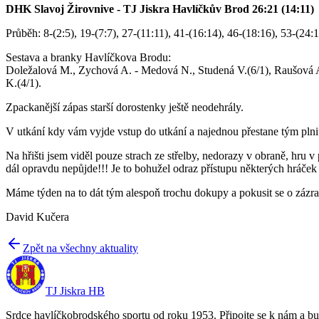
DHK Slavoj Žirovnive - TJ Jiskra Havlíčkův Brod 26:21 (14:11)
Průběh: 8-(2:5), 19-(7:7), 27-(11:11), 41-(16:14), 46-(18:16), 53-(24:
Sestava a branky Havlíčkova Brodu:
Doležalová M., Zychová A. - Medová N., Studená V.(6/1), Raušová A
K.(4/1).
Zpackanější zápas starší dorostenky ještě neodehrály.
V utkání kdy vám vyjde vstup do utkání a najednou přestane tým plnit
Na hřišti jsem viděl pouze strach ze střelby, nedorazy v obraně, hru
dál opravdu nepůjde!!! Je to bohužel odraz přístupu některých hráček k
Máme týden na to dát tým alespoň trochu dokupy a pokusit se o zázr
David Kučera
Zpět na všechny aktuality
TJ Jiskra HB
Srdce havlíčkobrodského sportu od roku 1953. Připojte se k nám a bu