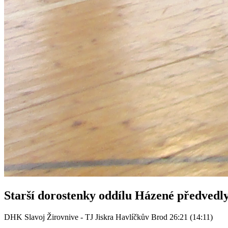
Starší dorostenky oddílu Házené předvedly
DHK Slavoj Žirovnive - TJ Jiskra Havlíčkův Brod 26:21 (14:11)