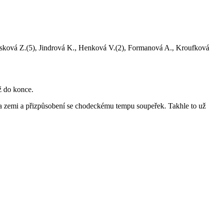
ásková Z.(5), Jindrová K., Henková V.(2), Formanová A., Kroufková
ž do konce.
 na zemi a přizpůsobení se chodeckému tempu soupeřek. Takhle to už