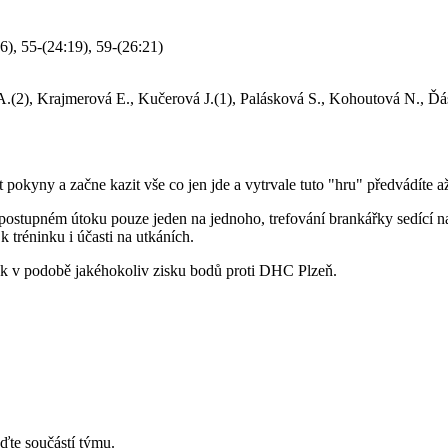
16), 55-(24:19), 59-(26:21)
.(2), Krajmerová E., Kučerová J.(1), Palásková S., Kohoutová N., Ď
 pokyny a začne kazit vše co jen jde a vytrvale tuto "hru" předvádíte a
 v postupném útoku pouze jeden na jednoho, trefování brankářky sedící
 tréninku i účasti na utkáních.
ak v podobě jakéhokoliv zisku bodů proti DHC Plzeň.
ďte součástí týmu.