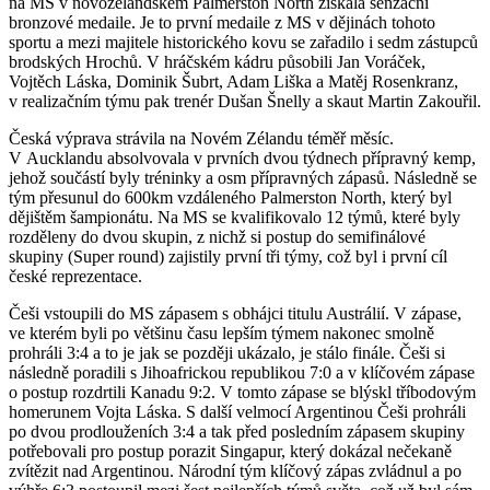
na MS v novozélandském Palmerston North získala senzační
bronzové medaile. Je to první medaile z MS v dějinách tohoto
sportu a mezi majitele historického kovu se zařadilo i sedm zástupců
brodských Hrochů. V hráčském kádru působili Jan Voráček,
Vojtěch Láska, Dominik Šubrt, Adam Liška a Matěj Rosenkranz,
v realizačním týmu pak trenér Dušan Šnelly a skaut Martin Zakouřil.
Česká výprava strávila na Novém Zélandu téměř měsíc.
V Aucklandu absolvovala v prvních dvou týdnech přípravný kemp,
jehož součástí byly tréninky a osm přípravných zápasů. Následně se
tým přesunul do 600km vzdáleného Palmerston North, který byl
dějištěm šampionátu. Na MS se kvalifikovalo 12 týmů, které byly
rozděleny do dvou skupin, z nichž si postup do semifinálové
skupiny (Super round) zajistily první tři týmy, což byl i první cíl
české reprezentace.
Češi vstoupili do MS zápasem s obhájci titulu Austrálií. V zápase,
ve kterém byli po většinu času lepším týmem nakonec smolně
prohráli 3:4 a to je jak se později ukázalo, je stálo finále. Češi si
následně poradili s Jihoafrickou republikou 7:0 a v klíčovém zápase
o postup rozdrtili Kanadu 9:2. V tomto zápase se blýskl tříbodovým
homerunem Vojta Láska. S další velmocí Argentinou Češi prohráli
po dvou prodlouženích 3:4 a tak před posledním zápasem skupiny
potřebovali pro postup porazit Singapur, který dokázal nečekaně
zvítězit nad Argentinou. Národní tým klíčový zápas zvládnul a po