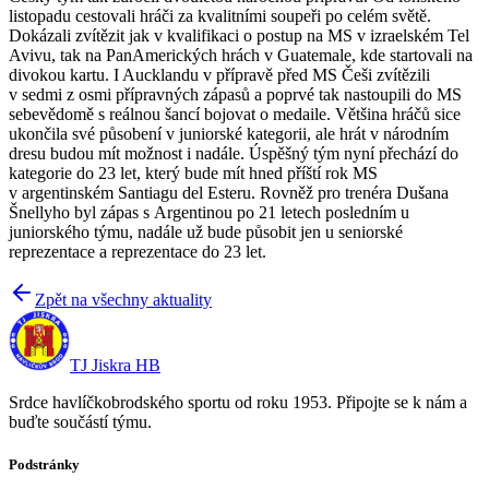
listopadu cestovali hráči za kvalitními soupeři po celém světě.
Dokázali zvítězit jak v kvalifikaci o postup na MS v izraelském Tel
Avivu, tak na PanAmerických hrách v Guatemale, kde startovali na
divokou kartu. I Aucklandu v přípravě před MS Češi zvítězili
v sedmi z osmi přípravných zápasů a poprvé tak nastoupili do MS
sebevědomě s reálnou šancí bojovat o medaile. Většina hráčů sice
ukončila své působení v juniorské kategorii, ale hrát v národním
dresu budou mít možnost i nadále. Úspěšný tým nyní přechází do
kategorie do 23 let, který bude mít hned příští rok MS
v argentinském Santiagu del Esteru. Rovněž pro trenéra Dušana
Šnellyho byl zápas s Argentinou po 21 letech posledním u
juniorského týmu, nadále už bude působit jen u seniorské
reprezentace a reprezentace do 23 let.
Zpět na všechny aktuality
TJ Jiskra HB
Srdce havlíčkobrodského sportu od roku 1953. Připojte se k nám a
buďte součástí týmu.
Podstránky