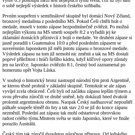
výhře 6:3 postoupil mezi šest nejlepších týmů světa, což už byl sám
o sobě nejlepší výsledek v historii českého softballu.
Prvním soupeřem v semifinálové skupině byl domácí Nový Zéland,
bronzový medailista z posledního MS. Pokud Češi chtěli hrát o
medaile, museli v tomto zápase bezpodmínečně zvítězit. Po možná
nejlepším výkonu na MS smetli soupeře 8:2 a vyřadili jej ke
zklamání domácích příznivců z bojů o medaile. Ve druhém zápase si
jasně poradili s Guatemalou 10:0 a před posledním zápasem se
suverénním Japonskem již měli jistotu zápasu o bronzové medaile.
Výsledek zápasu na tom již nemohl nic změnit a tak na MS dostali
poprvé příležitost i hráči širšího kádru, když klíčové opory zůstaly
jen na lavičce. Japonsko zvítězilo 8:1, čestný bod zaznamenal po
homerunu opět Vojta Láska.
V souboji o historický bronz nastoupil národní tým proti Argentině,
se kterou těsně prohrál v základní skupině. Tentokrát se ale zápas
vyvíjel zcela obráceně. Češi byli od začátku zápasu lepším týmem a
svou převahu zúročili ve druhé směně, kdy dokázali hned dvakrát
prolomit argentinskou obranu. Naopak Český nadhazovač nepouštěl
pálkaře soupeře téměř do hry a tak stav 2:0 se již do konce zápasu
nezměnil. Poslední aut zápasu tak mohl odstartovat obrovskou
radost celého týmu.Mistrem světa se stalo Japonsko, které ve finále
porazilo Austrálii.
Český tým tak zúročil dvouletou náročnou přípravu. Od loňského