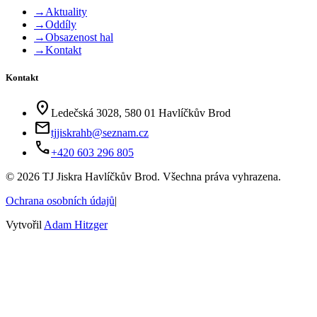
→
Aktuality
→
Oddíly
→
Obsazenost hal
→
Kontakt
Kontakt
location_on
Ledečská 3028, 580 01 Havlíčkův Brod
mail
tjjiskrahb@seznam.cz
phone
+420 603 296 805
©
2026
TJ Jiskra Havlíčkův Brod. Všechna práva vyhrazena.
Ochrana osobních údajů
|
Vytvořil
Adam Hitzger