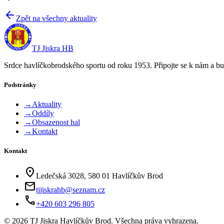
Zpět na všechny aktuality
TJ Jiskra HB
Srdce havlíčkobrodského sportu od roku 1953. Připojte se k nám a bu
Podstránky
→
Aktuality
→
Oddíly
→
Obsazenost hal
→
Kontakt
Kontakt
location_on
Ledečská 3028, 580 01 Havlíčkův Brod
mail
tjjiskrahb@seznam.cz
phone
+420 603 296 805
©
2026
TJ Jiskra Havlíčkův Brod. Všechna práva vyhrazena.