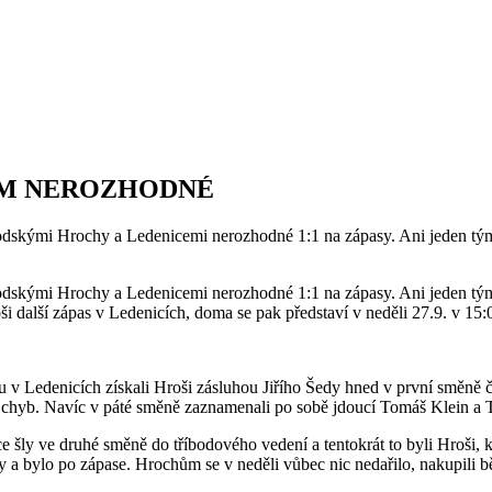
ÍM NEROZHODNÉ
odskými Hrochy a Ledenicemi nerozhodné 1:1 na zápasy. Ani jeden tým 
odskými Hrochy a Ledenicemi nerozhodné 1:1 na zápasy. Ani jeden tým 
i další zápas v Ledenicích, doma se pak představí v neděli 27.9. v 15:
v Ledenicích získali Hroši zásluhou Jiřího Šedy hned v první směně č
z chyb. Navíc v páté směně zaznamenali po sobě jdoucí Tomáš Klein a 
 šly ve druhé směně do tříbodového vedení a tentokrát to byli Hroši, kt
y a bylo po zápase. Hrochům se v neděli vůbec nic nedařilo, nakupili 