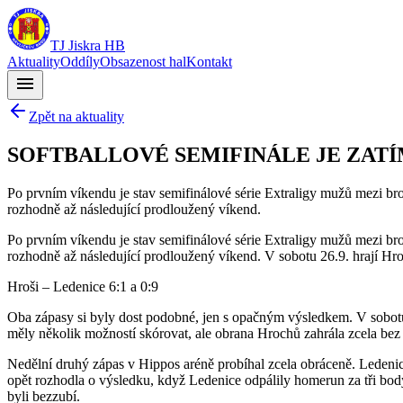
TJ Jiskra HB
Aktuality
Oddíly
Obsazenost hal
Kontakt
menu
Zpět na aktuality
SOFTBALLOVÉ SEMIFINÁLE JE ZAT
Po prvním víkendu je stav semifinálové série Extraligy mužů mezi br
rozhodně až následující prodloužený víkend.
Po prvním víkendu je stav semifinálové série Extraligy mužů mezi br
rozhodně až následující prodloužený víkend. V sobotu 26.9. hrají Hroš
Hroši – Ledenice 6:1 a 0:9
Oba zápasy si byly dost podobné, jen s opačným výsledkem. V sobotu 
měly několik možností skórovat, ale obrana Hrochů zahrála zcela be
Nedělní druhý zápas v Hippos aréně probíhal zcela obráceně. Ledenice
opět rozhodla o výsledku, když Ledenice odpálily homerun za tři bod
byli bezzubí.