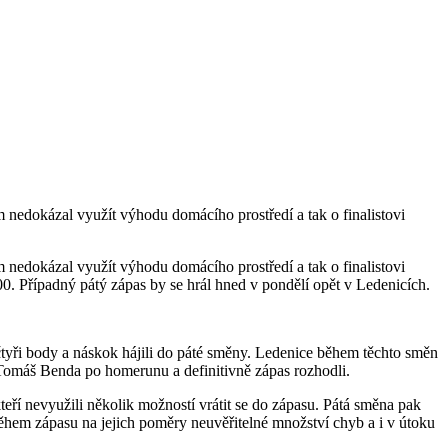
nedokázal využít výhodu domácího prostředí a tak o finalistovi
nedokázal využít výhodu domácího prostředí a tak o finalistovi
00. Případný pátý zápas by se hrál hned v pondělí opět v Ledenicích.
tyři body a náskok hájili do páté směny. Ledenice během těchto směn
Tomáš Benda po homerunu a definitivně zápas rozhodli.
eří nevyužili několik možností vrátit se do zápasu. Pátá směna pak
během zápasu na jejich poměry neuvěřitelné množství chyb a i v útoku