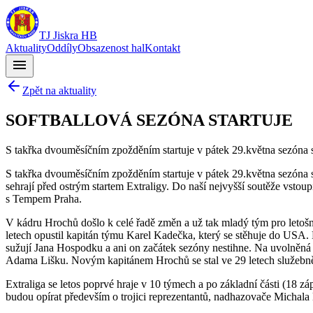
TJ Jiskra HB
Aktuality
Oddíly
Obsazenost hal
Kontakt
menu
Zpět na aktuality
SOFTBALLOVÁ SEZÓNA STARTUJE
S takřka dvouměsíčním zpožděním startuje v pátek 29.května sezóna 
S takřka dvouměsíčním zpožděním startuje v pátek 29.května sezóna s
sehrají před ostrým startem Extraligy. Do naší nejvyšší soutěže vsto
s Tempem Praha.
V kádru Hrochů došlo k celé řadě změn a už tak mladý tým pro letošní
letech opustil kapitán týmu Karel Kadečka, který se stěhuje do USA.
sužují Jana Hospodku a ani on začátek sezóny nestihne. Na uvolněná
Adama Lišku. Novým kapitánem Hrochů se stal ve 29 letech služebně 
Extraliga se letos poprvé hraje v 10 týmech a po základní části (18 z
budou opírat především o trojici reprezentantů, nadhazovače Michal