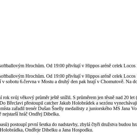
softballovým Hrochům. Od 19:00 přivítají v Hippos aréně celek Locos 
oftballovým Hrochům. Od 19:00 přivítají v Hippos aréně celek Locos Bř
upí v sobotu 6.června v Mostu a druhý den pak hrají v Chomutově. Na d
 rok svůj věkový průměr ještě snížil. S průměrem jen těsně nad 20 let
 Do Břeclavi přestoupil catcher Jakub Holobrádek a sezónu vynechávaj
 místa zařadil trenér Dušan Šnelly medailisty z juniorského MS Jana 
nejstarší hráč Ondřej Dibelka.
ápasů) postoupí první šestka do nadstavby, zbylá čtyři družstva budou h
a Holobrádka, Ondřeje Dibelku a Jana Hospodku.