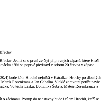
Břeclav.
eclav. Jedná se o první ze čtyř přípravných zápasů, které Hroši
omácím hřišti se poprvé představí v sobotu 20.června v zápase
 (20,4) bude kádr Hrochů nejnižší v Extralize. Hrochy po dlouhých
í Marek Rosenkranz a Jan Cabalka. Vleklé zdravotní potíže navíc
Voráčka, Vojtěcha Lásku, Dominika Šubrta, Matěje Rosenkranze a
rát o záchranu. Postup do nadstavby bude i cílem Hrochů, kteří se