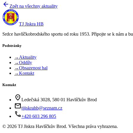
Zpět na všechny aktuality
TJ Jiskra HB
Srdce havlíčkobrodského sportu od roku 1953. Připojte se k nám a bu
Podstránky
→
Aktuality
→
Oddíly
→
Obsazenost hal
→
Kontakt
Kontakt
location_on
Ledečská 3028, 580 01 Havlíčkův Brod
mail
tjjiskrahb@seznam.cz
phone
+420 603 296 805
©
2026
TJ Jiskra Havlíčkův Brod. Všechna práva vyhrazena.