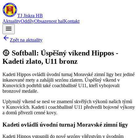
TJ Jiskra HB
Aktuality
Oddíly
Obsazenost hal
Kontakt
menu
Zpět na aktuality
🥎 Softball: Úspěšný víkend Hippos -
Kadeti zlato, U11 bronz
Kadeti Hippos ovládli úvodní turnaj Moravské zimní ligy bez jediné
inkasované mety a zahájili sezónu zlatem. Úspěšný víkend v
Kunovicích podtrhli také coachballisté U11, kteří vybojovali
bronzové medaile.
Uplynulý víkend se nesl ve znamení skvělých výkonů našich týmů
v Kunovicích. Kadeti i coachballisté U11 předvedli bojovné výkony
a domů přivezli cenné kovy.
Kadeti ovládli úvodní turnaj Moravské zimní ligy
Kadeti Hippos vstoupili do nové sezóny vítězstvím v úvodním