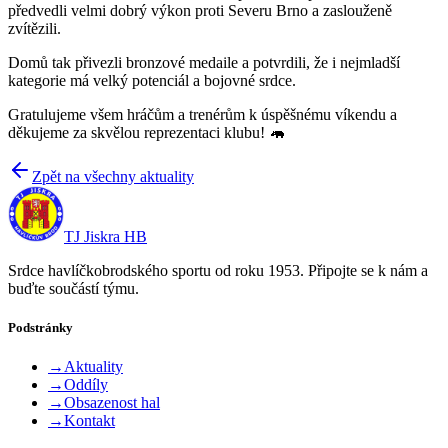
předvedli velmi dobrý výkon proti Severu Brno a zaslouženě
zvítězili.
Domů tak přivezli bronzové medaile a potvrdili, že i nejmladší
kategorie má velký potenciál a bojovné srdce.
Gratulujeme všem hráčům a trenérům k úspěšnému víkendu a
děkujeme za skvělou reprezentaci klubu! 🦛
Zpět na všechny aktuality
TJ Jiskra HB
Srdce havlíčkobrodského sportu od roku 1953. Připojte se k nám a
buďte součástí týmu.
Podstránky
→
Aktuality
→
Oddíly
→
Obsazenost hal
→
Kontakt