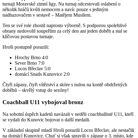
turnaji Moravské zimní ligy. Na turnaj odcestovali oslabení o
několik hráčů kvůli nemocem a navíc pouze s jediným
nadhazovačem v sestavě – Matějem Musilem.
Ten se své role zhostil naprosto výborně. S podporou spolehlivé
obrany nedovolil soupeřům za celý den ani jeden doběh a stal se
klíčovou postavou turnaje.
Hroši postupně porazili:
Hrochy Brno 4:0
Sever Brno 7:0
Locos Břeclav 5:0
domácí Snails Kunovice 2:0
Čtyři zápasy, čtyři vítězství a skóre s nulou na kontě obdržených
doběhů – skvělý vstup do sezóny!
Coachball U11 vybojoval bronz
Na sobotní úspěch kadetů navázali v neděli coachballisté U11, kteří
se vydali do Kunovic bojovat o další medaili.
V základní skupině mladí Hroši porazili Locos Břeclav, ale nestačili
na domácí Kunovice. Chuť si však spravili v zápase o 3. místo, kde