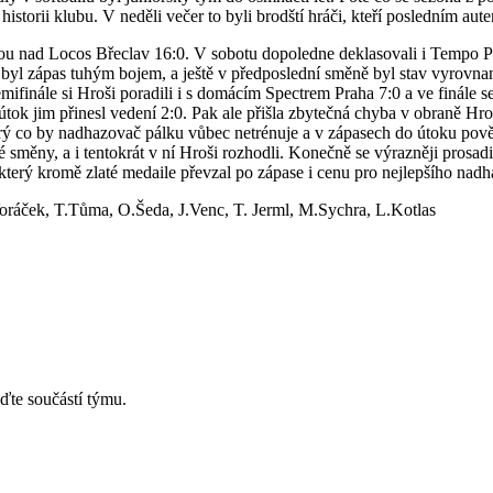
 v historii klubu. V neděli večer to byli brodští hráči, kteří posledním a
ou nad Locos Břeclav 16:0. V sobotu dopoledne deklasovali i Tempo Pra
 byl zápas tuhým bojem, a ještě v předposlední směně byl stav vyrovna
nále si Hroši poradili i s domácím Spectrem Praha 7:0 a ve finále se p
í útok jim přinesl vedení 2:0. Pak ale přišla zbytečná chyba v obraně 
rý co by nadhazovač pálku vůbec netrénuje a v zápasech do útoku povět
 směny, a i tentokrát v ní Hroši rozhodli. Konečně se výrazněji prosad
který kromě zlaté medaile převzal po zápase i cenu pro nejlepšího nad
oráček, T.Tůma, O.Šeda, J.Venc, T. Jerml, M.Sychra, L.Kotlas
ďte součástí týmu.