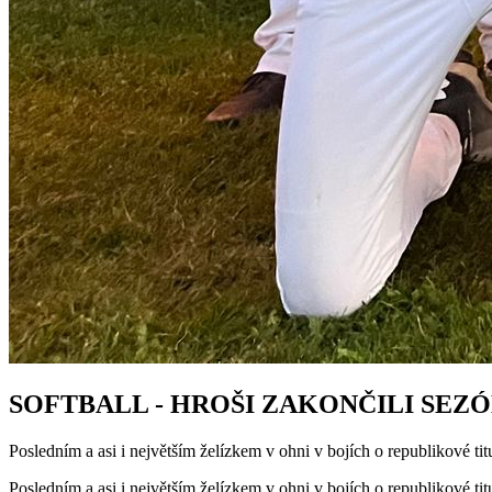
SOFTBALL - HROŠI ZAKONČILI SEZÓ
Posledním a asi i největším želízkem v ohni v bojích o republikové tit
Posledním a asi i největším želízkem v ohni v bojích o republikové tit