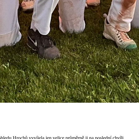
ohledu Hrochů vyvíjela jen velice průměrně ji na poslední chvíli