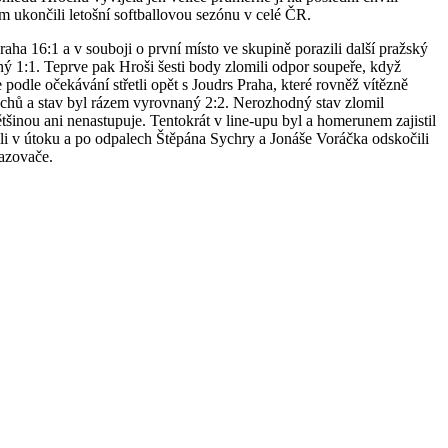
utem ukončili letošní softballovou sezónu v celé ČR.
ha 16:1 a v souboji o první místo ve skupině porazili další pražský
ný 1:1. Teprve pak Hroši šesti body zlomili odpor soupeře, když
odle očekávání střetli opět s Joudrs Praha, které rovněž vítězně
Hrochů a stav byl rázem vyrovnaný 2:2. Nerozhodný stav zlomil
šinou ani nenastupuje. Tentokrát v line-upu byl a homerunem zajistil
ili v útoku a po odpalech Štěpána Sychry a Jonáše Voráčka odskočili
hazovače.