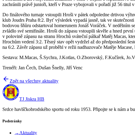
zachránili právě junioři, kteří v Praze vybojovali v pořadí již 56 titul
Do finálového turnaje vstoupili Hroši v pátek odpoledne drtivou výhr
klub Joudrs Praha 8:2. Byť výsledek vypadá jasně, tak ve skutečnosti
bodovou šňůru odstartoval homerunem Jonáš Voráček. V nedělním semifi
zvládlo své semifinále. Hroši do zápasu vstoupili skvěle a hned prvn
v polovině zápasu na stranu Hrochů sváteční pálkař Matěj Macas, kte
Hrochům vedení 3:2. Těsný stav opět vydržel až do předposlední šesté
na 6:2. Závěr zápasu už proběhl v režii nadhazovače Matěje Macase, 
Sestava: M.Macas, Š.Sychra, J.Kotlas, O.Zborovský, F.Kučírek, Jo.V
Trenéři: Jan Čech, Dušan Šnelly, Jiří Venc
Zpět na všechny aktuality
TJ Jiskra HB
Srdce havlíčkobrodského sportu od roku 1953. Připojte se k nám a bu
Podstránky
→
Aktuality