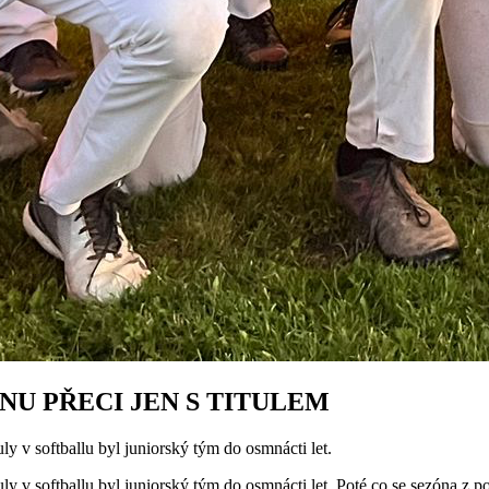
NU PŘECI JEN S TITULEM
uly v softballu byl juniorský tým do osmnácti let.
uly v softballu byl juniorský tým do osmnácti let. Poté co se sezóna z p