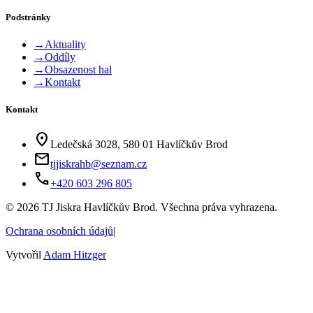
Podstránky
→
Aktuality
→
Oddíly
→
Obsazenost hal
→
Kontakt
Kontakt
location_on
Ledečská 3028, 580 01 Havlíčkův Brod
mail
tjjiskrahb@seznam.cz
phone
+420 603 296 805
©
2026
TJ Jiskra Havlíčkův Brod. Všechna práva vyhrazena.
Ochrana osobních údajů
|
Vytvořil
Adam Hitzger