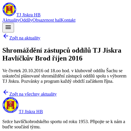
TJ Jiskra HB
Aktuality
Oddíly
Obsazenost hal
Kontakt
menu
Zpět na aktuality
Shromáždění zástupců oddílů TJ Jiskra
Havlíčkův Brod říjen 2016
Ve čtvrtek 20.10.2016 od 18.oo hod. v klubovně oddílu Šachu se
uskuteční plánované shromáždění zástupců oddílů spolu s výborem
TJ Jiskra. Pozvánky a program každý obdrží začátkem října.
Zpět na všechny aktuality
TJ Jiskra HB
Srdce havlíčkobrodského sportu od roku 1953. Připojte se k nám a
buďte součástí týmu.