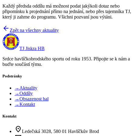
Každý předsda oddílu má možnost podat jakýkoli dotaz nebo
připomínku k projednání přímo na jednání, nebo přes tajemníka TJ,
který ji zahrne do programu. Všichni pozvaní jsou výtáni.
Zpět na všechny aktuality
TJ Jiskra HB
Srdce havlíčkobrodského sportu od roku 1953. Připojte se k nám a
buďte součástí týmu.
Podstránky
→
Aktuality
→
Oddíly
→
Obsazenost hal
→
Kontakt
Kontakt
location_on
Ledečská 3028, 580 01 Havlíčkův Brod