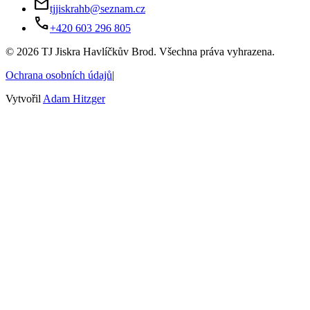
mail
tjjiskrahb@seznam.cz
phone
+420 603 296 805
©
2026
TJ Jiskra Havlíčkův Brod. Všechna práva vyhrazena.
Ochrana osobních údajů
|
Vytvořil
Adam Hitzger