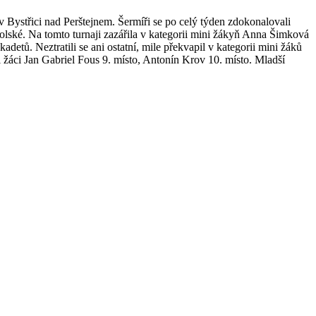
v Bystřici nad Perštejnem. Šermíři se po celý týden zdokonalovali
olské. Na tomto turnaji zazářila v kategorii mini žákyň Anna Šimková
detů. Neztratili se ani ostatní, mile překvapil v kategorii mini žáků
i žáci Jan Gabriel Fous 9. místo, Antonín Krov 10. místo. Mladší