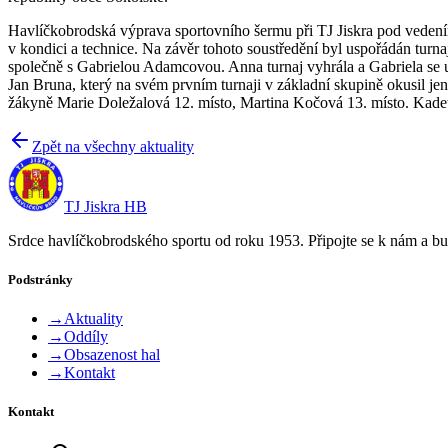
Havlíčkobrodská výprava sportovního šermu při TJ Jiskra pod vedením 
v kondici a technice. Na závěr tohoto soustředění byl uspořádán turn
společně s Gabrielou Adamcovou. Anna turnaj vyhrála a Gabriela se umís
Jan Bruna, který na svém prvním turnaji v základní skupině okusil jen
žákyně Marie Doležalová 12. místo, Martina Kočová 13. místo. Kadet
Zpět na všechny aktuality
TJ Jiskra HB
Srdce havlíčkobrodského sportu od roku 1953. Připojte se k nám a bu
Podstránky
→
Aktuality
→
Oddíly
→
Obsazenost hal
→
Kontakt
Kontakt