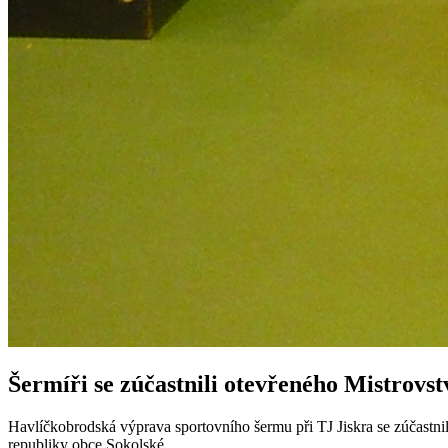
Šermíři se zúčastnili otevřeného Mistrovs
Havlíčkobrodská výprava sportovního šermu při TJ Jiskra se zúčastnila
republiky obce Sokolské.