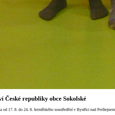
tví České republiky obce Sokolské
 od 17. 8. do 24. 8. šermířského soustředění v Bystřici nad Perštejnem