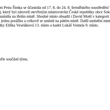
Petra Šimka se účastnila od 17. 8. do 24. 8. šermířského soustředění 
aj, který byl zároveň otevřeným mistrovstvím České republiky obce Sok
tila na třetím místě. Shodné místo obsadil i David Mottl v kategorii ka
 jednu porážku a celkově se umístil na pátém místě. Další umístění min
ky Eliška Veseláková 13. místo a kadet Lukáš Vomela 9. místo.
ďte součástí týmu.